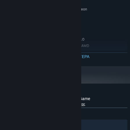
8 GB RAM
ΜΝΉΜΗ:
NVIDIA GeForce GTX 760 or AMD Radeon
ΓΡΑΦΙΚΆ:
R7 260x
Έκδοση 11
DIRECTX:
4 GB διαθέσιμος χώρος
ΑΠΟΘΉΚΕΥΣΗ:
ΠΡΟΤΕΙΝΌΜΕΝΕΣ:
WINDOWS 7,8,8.1,10
ΛΕΙΤΟΥΡΓΙΚΌ ΣΎΣΤΗΜΑ *:
Intel Core i7 3770 3.4GHz or AMD
ΕΠΕΞΕΡΓΑΣΤΉΣ:
or better
ΔΙΑΒΑΣΤΕ ΠΕΡΙΣΣΟΤΕΡΑ
8 GB RAM
ΜΝΉΜΗ:
NVIDIA GeForce GTX 960 or AMD Radeon
ΓΡΑΦΙΚΆ:
R9 280X or better
Έκδοση 11
DIRECTX:
4 GB διαθέσιμος χώρος
ΑΠΟΘΉΚΕΥΣΗ:
Από την 1η Ιανουαρίου 2024, η εφαρμογή Steam θα υποστηρίζει μόνο
*
Windows 10 και νεότερες εκδόσεις.
Κριτικές πελατών για το The Cross Horror Game
Σχετικά με τις κριτικές χρηστών
Οι προτιμήσεις σας
ΌΛΕΣ:
Ανάμεικτες
(42% από 19)
Φίλτρα
Οι γλώσσες σας