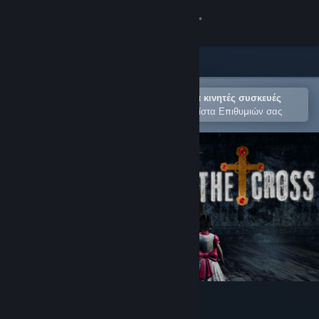
Σύνδεση
Κατάστημα
Κοινότητα
Άνοιγμα στην εφαρμογή Steam για κινητές συσκευές
Για εύκολη αγορά ή προσθήκη στη Λίστα Επιθυμιών σας
Σχετικά
Υποστήριξη
Αλλαγή γλώσσας
Αποκτήστε την εφαρμογή Steam για κινητές συσκευές
Προβολή ιστοσελίδας για υπολογιστές
The Cross Horror Game