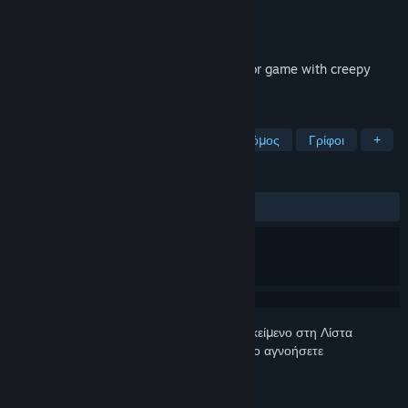
Δημιουργός
Next Generation Gaming
Εκδότης
Next Generation Gaming
Κυκλοφορία
5 Ιουλ 2019
The Cross is the most Scary Survival horror game with creepy
witch monster and ghosts.
ΕΤΙΚΈΤΕΣ
Indie
Δράση
Περιπέτεια
Τρόμος
Γρίφοι
+
ΚΡΙΤΙΚΈΣ
ΌΛΕΣ:
Ανάμεικτες
(42% από 19)
Συνδεθείτε
για να προσθέσετε αυτό το αντικείμενο στη Λίστα
Επιθυμιών σας, να το ακολουθήσετε ή να το αγνοήσετε