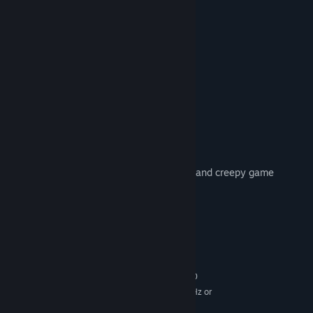
» Plug in your headphones for the best
» Spatial 3D Sound
» Weapons
» Paranormal activity
» Supports external controller
» Inventory managment
» Map system
» Books
» Save system
» Smooth and intuitive controls
The Cross is a paranormal survivor horror and creepy game
Enjoy playing.
Απαιτήσεις συστήματος
ΕΛΆΧΙΣΤΕΣ:
WINDOWS 7,8,8.1,10
ΛΕΙΤΟΥΡΓΙΚΌ ΣΎΣΤΗΜΑ *:
Intel® Core™ i3-4330 3.00 GHz or
ΕΠΕΞΕΡΓΑΣΤΉΣ:
AMD FX-6300 or better