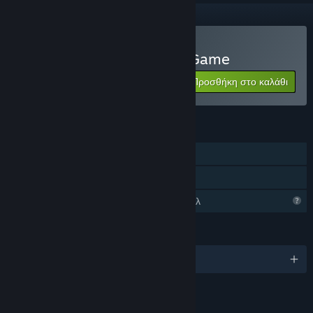
Αγορά: The Cross Horror Game
Προσθήκη στο καλάθι
$13.99
ΧΑΡΑΚΤΗΡΙΣΤΙΚΆ
Ένας παίκτης
Κοινή Χρήση
Περιορισμένα χαρακτηριστικά προφίλ
ΓΛΏΣΣΕΣ
Αγγλικά
ΑΞΙΟΛΟΓΉΣΕΙΣ