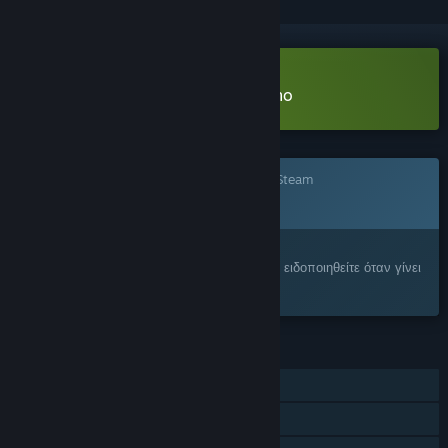
Λήψη LiLy's Revenge: Broken Demo
Το παιχνίδι δεν είναι ακόμα διαθέσιμο στο Steam
ΠΡΟΣΕΧΩΣ
Σας ενδιαφέρει;
Προσθέστε το στη Λίστα Επιθυμιών σας και ειδοποιηθείτε όταν γίνει
διαθέσιμο.
ΧΑΡΑΚΤΗΡΙΣΤΙΚΆ
Ένας παίκτης
Επιτεύγματα Steam