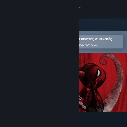
Σύνδεση
Κατάστημα
Κοινότητα
Άνοιγμα στην εφαρμογή Steam για κινητές συσκευές
Για εύκολη προσθήκη στη Λίστα Επιθυμιών σας
Σχετικά
Υποστήριξη
Αλλαγή γλώσσας
Αποκτήστε την εφαρμογή Steam για κινητές συσκευές
Προβολή ιστοσελίδας για υπολογιστές
LiLy's Revenge: Broken