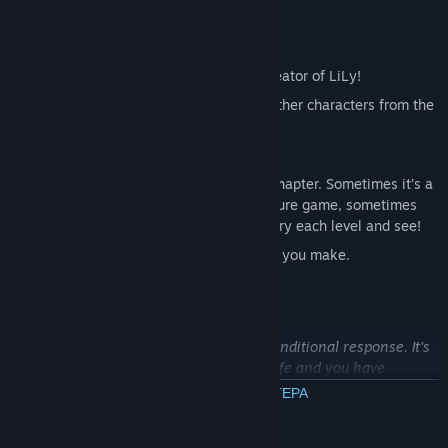
her, end her, or let her burn the world?
Features:
Features a unique art style from the creator of LiLy!
Play as LiLy herself, as well as many other characters from the
LiLy Universe!
Secrets everywhere.
Gameplay changes depending on the chapter. Sometimes it’s a
puzzle game; sometimes it’s an adventure game, sometimes
it’s not even a game…but it’s a game. Try each level and see!
Multiple endings depending on choices you make.
"Unhappiness is a normal reaction - a conditional response. It's
normal to feel unhappy as it's a part of life and you have
nothing to feel ashamed of. If you force yourself to forget what
ΔΙΑΒΑΣΤΕ ΠΕΡΙΣΣΟΤΕΡΑ
you've experienced, you haven't learned anything."
Περιγραφή περιεχομένου για ώριμο κοινό