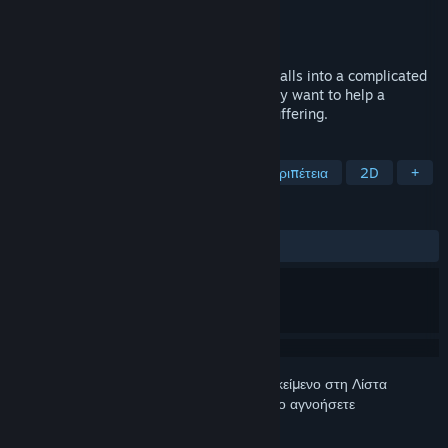
Δημιουργός
LiLy's Revenge
Εκδότης
LiLy's Revenge
Κυκλοφορία
ΠΡΟΣΕΧΩΣ
A cockroach minding their own business falls into a complicated
situation where they have to decide if they want to help a
depressed devil-girl named LiLy; who’s suffering.
ΕΤΙΚΈΤΕΣ
Δράση
Περιπέτεια
Δράση και περιπέτεια
2D
+
ΚΡΙΤΙΚΈΣ
Δεν υπάρχουν κριτικές χρηστών
Συνδεθείτε
για να προσθέσετε αυτό το αντικείμενο στη Λίστα
Επιθυμιών σας, να το ακολουθήσετε ή να το αγνοήσετε