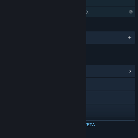
Κοινή Χρήση
Περιορισμένα χαρακτηριστικά προφίλ
ΓΛΏΣΣΕΣ
Αγγλικά
ΣΎΝΔΕΣΜΟΙ ΚΑΙ ΠΛΗΡΟΦΟΡΊΕΣ
Προβολή κέντρου Κοινότητας
Ιστοσελίδα
X
YouTube
Ιστορικό ενημερώσεων
ΔΙΑΒΑΣΤΕ ΠΕΡΙΣΣΟΤΕΡΑ
Σχετικά νέα