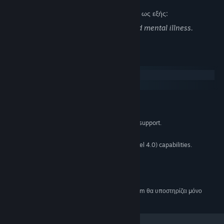
Οι δημιουργοί περιγράφουν το περιεχόμενο ως εξής:
There's subtle references to violence and mental illness.
Απαιτήσεις συστήματος
Windows
macOS
ΕΛΆΧΙΣΤΕΣ:
Windows 7 SP1+
ΛΕΙΤΟΥΡΓΙΚΌ ΣΎΣΤΗΜΑ *:
CPU with SSE2 instruction set support.
ΕΠΕΞΕΡΓΑΣΤΉΣ:
4 GB RAM
ΜΝΉΜΗ:
Graphics card with DX10 (shader model 4.0) capabilities.
ΓΡΑΦΙΚΆ:
Έκδοση 10
DIRECTX:
150 MB διαθέσιμος χώρος
ΑΠΟΘΉΚΕΥΣΗ:
Standard
ΚΆΡΤΑ ΉΧΟΥ:
Από την 1η Ιανουαρίου 2024, η εφαρμογή Steam θα υποστηρίζει μόνο
*
Windows 10 και νεότερες εκδόσεις.