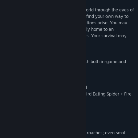
-Suggested content from players!
Insect Simulator allows you to view the world through the eyes of
an insect of your choice. You will need to find your own way to
survive and thrive through whatever conditions arise. You may
choose to populate anywhere from a family home to an
abandoned tree stump. The choice is yours. Your survival may
depend on your choices.
Early Access:
-Fully function XP and leveling system with both in-game and
Steam Achievements
-Seeking food in order to survive
-Hunting larger prey (Goliath Bird Eater)
-24 hour cycle with days and time passed
-Two characters to choose from: Goliath Bird Eating Spider + Fire
Ant
-Separate save games for each character
Future Updates
-Online Multiplayer [Being considered]
-More insects; Including mosquitoes, cockroaches; even small