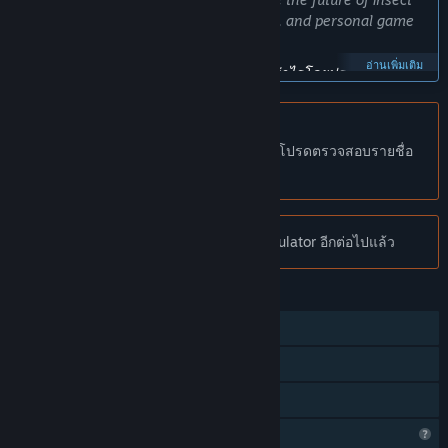
Simulator to create the most enjoyable, and personal game
play experience as possible”
อ่านเพิ่มเติม
เกมนี้จะอยู่ในช่วงระหว่างการพัฒนานานเท่าไรโดยประมาณ?
“2-12 months”
เวอร์ชันเต็มได้ถูกวางแผนไว้ให้แตกต่างจากเวอร์ชันระหว่างการ
ไม่รองรับภาษาไทย
พัฒนาอย่างไร?
ผลิตภัณฑ์นี้ไม่รองรับภาษาท้องถิ่นของคุณ โปรดตรวจสอบรายชื่อ
“We have plans to add more insects, as well as rodents,
ภาษาที่รองรับก่อนทำการสั่งซื้อ
reptiles and e.t.c. We are also working on a weather system.
We are hoping to create an immersive simulation game
based on the lives on insects and small animals. Your
หมายเหตุ:
ร้านค้า Steam ไม่มี Insect Simulator อีกต่อไปแล้ว
feedback from our early access release will help to shape the
future of Insect Simulator. We have yet to decide whether to
implement a story mode. Online multiplayer is also being
คุณสมบัติ
considered.
ผู้เล่นคนเดียว
รางวัลความสำเร็จบน Steam
All aspects of the game are currently subject to change.”
การแบ่งปันคลังครอบครัว
สถานะปัจจุบันของเวอร์ชันระหว่างการพัฒนาเป็นอย่างไร?
คุณสมบัติโปรไฟล์ถูกจำกัด