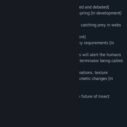
rodents!
-Possible quests and missions [Being tested and debated]
-Seeking a compatible mate to create offspring [In development]
-Dealing with predators [In development]
-Interactive fights with prey and predator; catching prey in webs
[In development]
-Finding and building a nest [In development]
-Species-specific food, housing, and colony requirements [In
development]
-Spiders may attack humans, however this will alert the humans
of your presence. This may result in an exterminator being called.
[In development]
-General improvements (Load screen animations, texture
adjustments, building upgrades, major cosmetic changes [In
development]
-Much more! Your feedback will shape the future of Insect
Simulator
ความต้องการระบบ