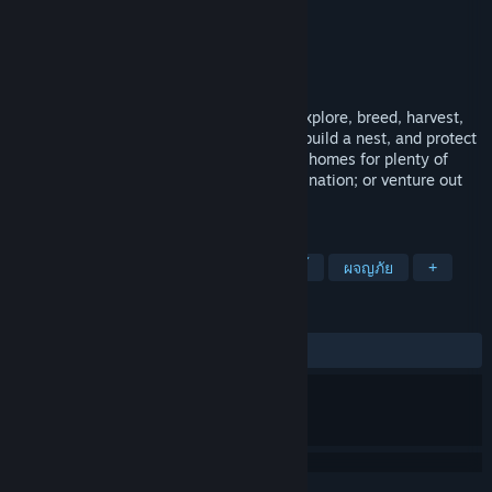
Sarah Willsteed
ผู้พัฒนา
Sarah Willsteed
ผู้จัดจำหน่าย
วางจำหน่ายแล้ว
1 ธ.ค. 2019
Take on the role of your favorite insect! Explore, breed, harvest,
hunt, avoid humans and other predators, build a nest, and protect
your offspring! Build your nest in humans homes for plenty of
food and shelter, however, risking extermination; or venture out
and establish your colony in the forest.
แท็ก
แคชชวล
จำลองสถานการณ์
อินดี้
ผจญภัย
+
บทวิจารณ์
ตลอดกาล:
8 บทวิจารณ์จากผู้ใช้
()