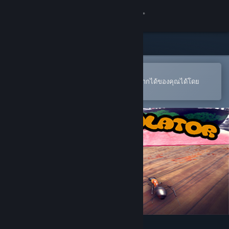
เข้าสู่ระบบ
ร้านค้า
ชุมชน
เปิดในแอป Steam แบบพกพา
หากต้องการสั่งซื้อหรือเพิ่มลงในสิ่งที่อยากได้ของคุณได้โดย
สะดวก
เกี่ยวกับ
ฝ่ายสนับสนุน
เปลี่ยนภาษา
รับแอป Steam แบบพกพา
ชมเว็บไซต์สำหรับเดสก์ท็อป
Insect Simulator