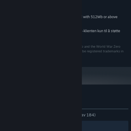
Windows 7 or Windows 10
OS *:
1Ghz or above
PROSESSOR:
DirectX 9 compatible 3D graphics card with 512Mb or above
GRAFIKK:
15 GB tilgjengelig plass
LAGRING:
Fra og med den 1. januar 2024 kommer Steam-klienten kun til å støtte
*
Windows 10 og nyere versjoner.
©2002-2019 Rebellion. The Rebellion name and logo and the World War Zero
name and logo are trademarks of Rebellion and may be registered trademarks in
certain countries. All rights reserved.
Kundeanmeldelser for World War Zero
Om brukeranmeldelser
Innstillinger
GJENNOM TIDENE:
Veldig positive
(83 % av 184)
Filtre
Dine språk