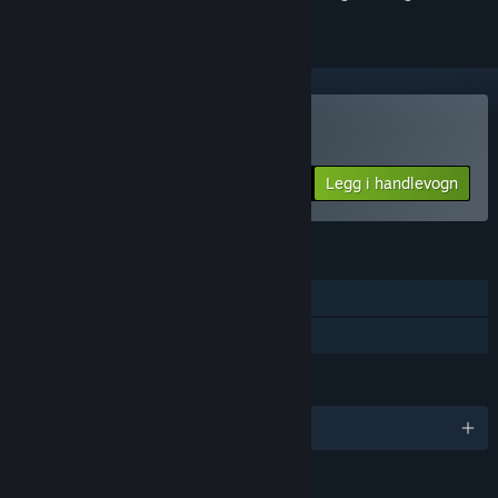
Kjøp World War Zero
Legg i handlevogn
$4.99
FUNKSJONER
Enkeltspiller
Familiedeling
SPRÅK
Engelsk