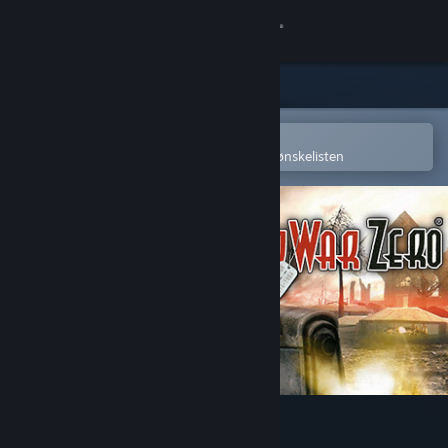
Logg inn
Butikk
Samfunn
Åpne i Steams mobilapp
for å enkelt kjøpe eller legge til på ønskelisten
Om
Kundestøtte
Bytt språk
Skaff deg Steam-appen på mobil
Vis skrivebordsversjon
World War Zero