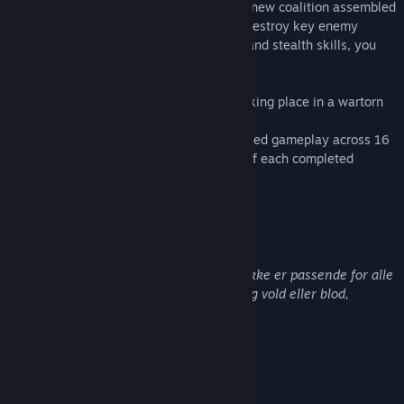
As Lieutenant James Anderson, part of a new coalition assembled
to stop Ugenberg, you will infiltrate and destroy key enemy
positions. Using your sharpened combat and stealth skills, you
must try to stop the carnage!
• An original alternate history concept, taking place in a wartorn
universe
• A combination of tactical and action-based gameplay across 16
levels, with detailed analysis at the end of each completed
mission.
Beskrivelse av voksent innhold
Utviklerne beskriver innholdet slik:
Dette spillet har muligens innhold som ikke er passende for alle
aldre eller å se på arbeidsplassen: Hyppig vold eller blod,
Generelt voksent innhold
Systemkrav
MINIMUM: