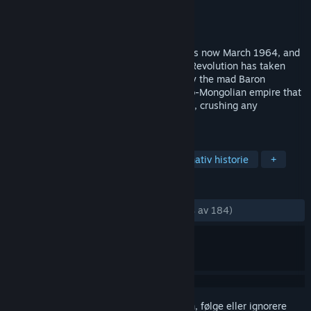
Utvikler
Rebellion
Utgiver
Rebellion
Utgitt
25. okt. 2002
The World War began in August 1914. It is now March 1964, and
war still wages on. The Russian October Revolution has taken
place, but the Bolsheviks were crushed by the mad Baron
Ugenberg. He plans to build a huge Russo-Mongolian empire that
stretches from the Atlantic to Vladivostok, crushing any
opposition in his wake.
MERKELAPPER
Action
Voldelig
Gørr
Alternativ historie
+
ANMELDELSER
GJENNOM TIDENE:
Veldig positive
(83 % av 184)
Logg inn
for å legge til på ønskelisten, følge eller ignorere