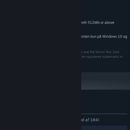
MINIMUM:
Windows 7 or Windows 10
STYRESYSTEM *:
1Ghz or above
PROCESSOR:
DirectX 9 compatible 3D graphics card with 512Mb or above
GRAFIK:
15 GB tilgængelig plads
DISKPLADS:
Fra den 1. januar 2024 understøttes Steam-klienten kun på Windows 10 og
*
senere udgaver.
©2002-2019 Rebellion. The Rebellion name and logo and the World War Zero
name and logo are trademarks of Rebellion and may be registered trademarks in
certain countries. All rights reserved.
Kundeanmeldelser for World War Zero
Om brugeranmeldelser
Dine præferencer
GENNEM TIDERNE:
Meget positive
(83% ud af 184)