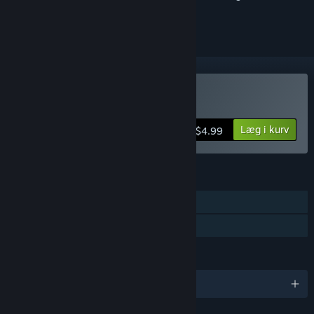
markere det som ignoreret
Køb World War Zero
Læg i kurv
$4.99
FUNKTIONER
Singleplayer
Familiedeling
SPROG
Engelsk