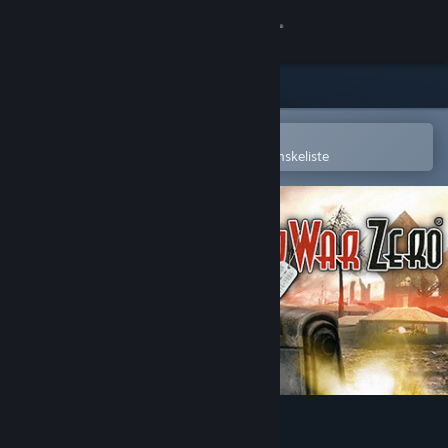
Log på
Butik
Fællesskab
Åbn i Steam-mobilappen
for nemt at købe og tilføje til din ønskeliste
Om
Support
Skift sprog
Hent Steam-mobilappen
Vis desktop-webside
World War Zero