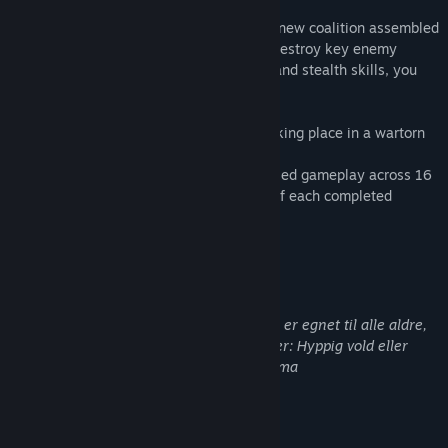
As Lieutenant James Anderson, part of a new coalition assembled
to stop Ugenberg, you will infiltrate and destroy key enemy
positions. Using your sharpened combat and stealth skills, you
must try to stop the carnage!
• An original alternate history concept, taking place in a wartorn
universe
• A combination of tactical and action-based gameplay across 16
levels, with detailed analysis at the end of each completed
mission.
Beskrivelse af voksenindhold
Udviklerne beskriver indholdet således:
Dette spil har muligvis indhold, som ikke er egnet til alle aldre,
eller er upassende at se på arbejdspladser: Hyppig vold eller
splatter, Diverse indhold med voksent tema
Systemkrav