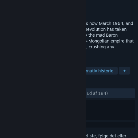
Udvikler
Rebellion
Udgiver
Rebellion
Udgivet
25. okt. 2002
The World War began in August 1914. It is now March 1964, and
war still wages on. The Russian October Revolution has taken
place, but the Bolsheviks were crushed by the mad Baron
Ugenberg. He plans to build a huge Russo-Mongolian empire that
stretches from the Atlantic to Vladivostok, crushing any
opposition in his wake.
TAGS
Action
Voldeligt
Splat
Alternativ historie
+
ANMELDELSER
GENNEM TIDERNE:
Meget positive
(83% ud af 184)
Log på
for at føje dette emne til din ønskeliste, følge det eller