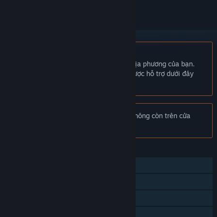
Không hỗ trợ ngôn ngữ Tiếng Việt
Sản phẩm này không hỗ trợ ngôn ngữ địa phương của bạn.
Vui lòng xem lại danh sách ngôn ngữ được hỗ trợ dưới đây
trước khi mua.
Chú ý:
Football Manager 2020 Touch không còn trên cửa
hàng Steam.
TÍNH NĂNG
Chơi đơn
Nhiều người chơi
Thành tựu Steam
Steam Workshop