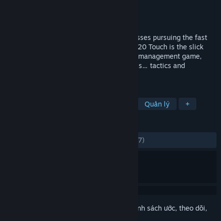
Nhà phát triển
Sports Interactive
Nhà phát hành
SEGA
Phát hành
19 Thg11, 2019
Quick-paced football management for bosses pursuing the fast
track to success and footballing glory. FM20 Touch is the slick
alternate to the world’s favourite football management game,
focusing only on the managerial essentials… tactics and
transfers.
THEO NHÃN
Thể thao
Mô phỏng
Bóng đá
Quản lý
+
ĐÁNH GIÁ
TRƯỚC NAY:
Rất tích cực
(87% trên 1,027)
Đăng nhập
để thêm sản phẩm này vào danh sách ước, theo dõi,
hoặc đánh dấu nó thành "đã phớt lờ"