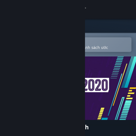
Đăng nhập
Cửa hàng
Cộng đồng
Mở bằng ứng dụng Steam di động
Để dễ dàng mua hoặc thêm vào danh sách ước
Thông tin
Hỗ trợ
Thay đổi ngôn ngữ
Cài ứng dụng Steam di động
Xem web cho desktop
Football Manager 2020 Touch