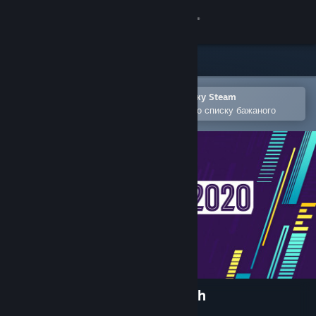
Увійти
Крамниця
Спільнота
Відкрити в мобільному застосунку Steam
Щоби легко придбати або додати до списку бажаного
Інформація
Підтримка
Змінити мову
Завантажити мобільний застосунок Steam
Переглянути повну версію
Football Manager 2020 Touch