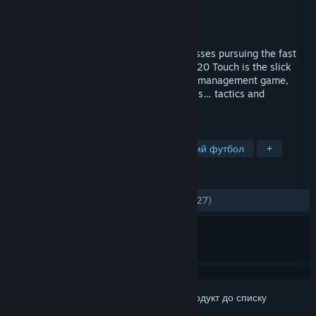
Розробник
Sports Interactive
Видавець
SEGA
Дата виходу
19 листоп. 2019
Quick-paced football management for bosses pursuing the fast
track to success and footballing glory. FM20 Touch is the slick
alternate to the world’s favourite football management game,
focusing only on the managerial essentials… tactics and
transfers.
ПОЗНАЧКИ
Спорт
Симулятор
Європейський футбол
+
РЕЦЕНЗІЇ
ЗА ВЕСЬ ЧАС:
дуже схвальні
(87% з 1,027)
Увійдіть до акаунта
, щоби додати цей продукт до списку
бажаного чи позначити як ігнорований.