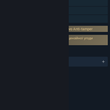
Steam Cloud
Таблиці лідерів Steam
Сімейна бібліотека
Стороння система захисту (DRM): Denuvo Anti-tamper
Потрібно прийняти умови сторонньої ліцензійної угоди
Football Manager 2020 Touch EULA
МОВИ
Підтримуваних мов: 17
ОЦІНКИ
для дітей віком від 16 років
Вікова категорія від: Закон про рейтинг вмісту