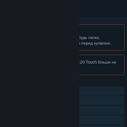
українська мова недоступна
Цей продукт не підтримує вашу мову. Будь ласка,
перегляньте список підтримуваних мов перед купівлею.
Увага:
Застосунок Football Manager 2020 Touch більше не
доступний у крамниці Steam.
ОСОБЛИВОСТІ
Однокористувацька гра
Багатокористувацька гра
Досягнення Steam
Майстерня Steam