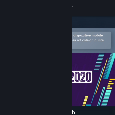
Conectează-te
Magazin
Comunitate
Deschide în aplicația Steam pentru dispozitive mobile
Facilitează achiziționarea și adăugarea articolelor în lista
de dorințe.
Despre
Asistență
Schimbă limba
Obține aplicația Steam pentru dispozitive mobile
Vezi site în versiunea pentru desktop
Football Manager 2020 Touch