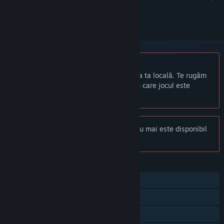
a-l urmări sau a-l marca drept ignorat.
Nu este disponibil în limba: Română
Acest produs nu este disponibil în limba ta locală. Te rugăm
să consulți lista de mai jos cu limbile în care jocul este
disponibil înainte de achiziționare
Anunț:
Football Manager 2020 Touch nu mai este disponibil
în magazinul Steam.
CARACTERISTICI
Un jucător
Mai mulți jucători
Realizări Steam