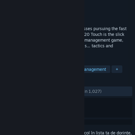
Dezvoltator
Sports Interactive
Editor
SEGA
Lansare
19 nov. 2019
Quick-paced football management for bosses pursuing the fast
track to success and footballing glory. FM20 Touch is the slick
alternate to the world’s favourite football management game,
focusing only on the managerial essentials… tactics and
transfers.
ETICHETE
Sporturi
Simulare
Fotbal
Management
+
RECENZII
DINTOTDEAUNA:
Foarte pozitive
(87% din 1,027)
Conectează-te
pentru a adăuga acest articol în lista ta de dorințe,