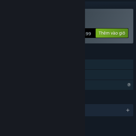
Mua Un Pas Fragile
Thêm vào giỏ
$1.99
TÍNH NĂNG
Chơi đơn
Chia sẻ gia đình
Tính năng hồ sơ bị giới hạn
NGÔN NGỮ
Tiếng Việt và 28 ngôn ngữ khác
LIÊN KẾT & THÔNG TIN