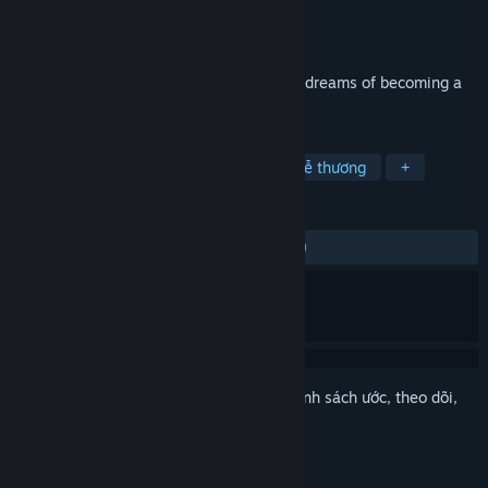
Nhà phát triển
Un Pas Fragile Team
Nhà phát hành
Opal Games
Phát hành
24 Thg06, 2019
Follow the journey of Camille, a frog who dreams of becoming a
ballet dancer!
THEO NHÃN
Indie
Phiêu lưu
Đơn giản
Dễ thương
+
ĐÁNH GIÁ
TRƯỚC NAY:
Rất tích cực
(90% trên 186)
Đăng nhập
để thêm sản phẩm này vào danh sách ước, theo dõi,
hoặc đánh dấu nó thành "đã phớt lờ"