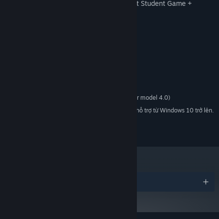
• Independent Games Festival 2017 – Best Student Game +
Honorable Mention for Visual Arts
• Pégase 2020 - Best First Game
Yêu cầu hệ thống
TỐI THIỂU:
Windows 7 SP1+
HĐH *:
Supporting SSE2 instructions
BỘ XỬ LÝ:
DX10 compatible graphics card (shader model 4.0)
ĐỒ HỌA:
Bắt đầu từ 01/01/2024, phần mềm Steam chỉ hỗ trợ từ Windows 10 trở lên.
*
(c) Opal Games - Un Pas Fragile Team, 2019
Giải thưởng