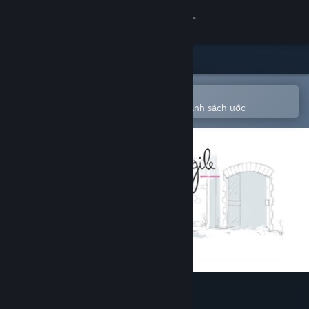
Đăng nhập
Cửa hàng
Cộng đồng
Mở bằng ứng dụng Steam di động
Để dễ dàng mua hoặc thêm vào danh sách ước
Thông tin
Hỗ trợ
Thay đổi ngôn ngữ
Cài ứng dụng Steam di động
Xem web cho desktop
Un Pas Fragile