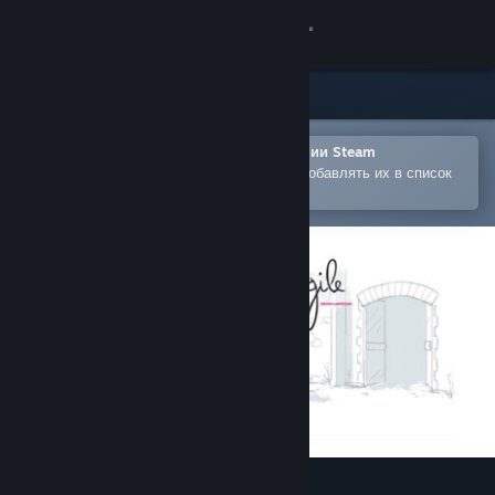
Войти
Магазин
Сообщество
Открыть в мобильном приложении Steam
Позволяет легко покупать игры и добавлять их в список
желаемого
Информация
Поддержка
Изменить язык
Скачать мобильное приложение Steam
Полная версия
Un Pas Fragile