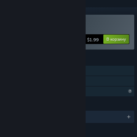
Купить Un Pas Fragile
В корзину
$1.99
ФУНКЦИИ
Для одного игрока
Семейный доступ
Функции профиля ограничены
ЯЗЫКИ
русский и ещё 28