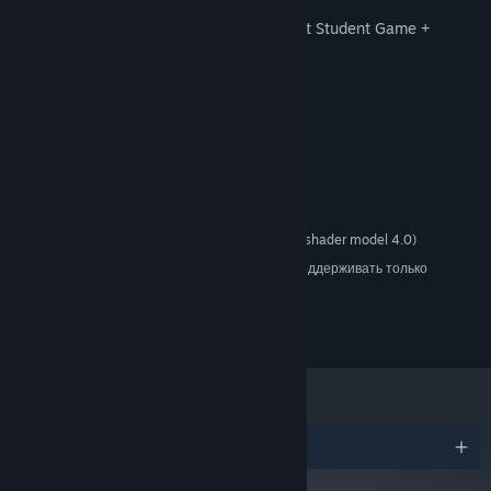
• Play time – approx. 10 minutes
• Independent Games Festival 2017 – Best Student Game +
Honorable Mention for Visual Arts
• Pégase 2020 - Best First Game
Системные требования
МИНИМАЛЬНЫЕ:
Windows 7 SP1+
ОС *:
Supporting SSE2 instructions
ПРОЦЕССОР:
DX10 compatible graphics card (shader model 4.0)
ВИДЕОКАРТА:
С 1 января 2024 года клиент Steam будет поддерживать только
*
Windows 10 и более поздние версии.
(c) Opal Games - Un Pas Fragile Team, 2019
Награды