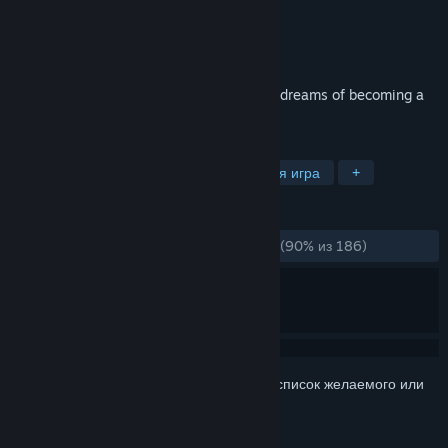
Разработчик
Un Pas Fragile Team
Издатель
Opal Games
Дата выпуска
24 июн. 2019 г.
Follow the journey of Camille, a frog who dreams of becoming a
ballet dancer!
ПО МЕТКАМ
Инди
Приключение
Казуальная игра
+
ОБЗОРЫ
ЗА ВСЁ ВРЕМЯ:
Очень положительные
(90% из 186)
Войдите
, чтобы добавить этот продукт в список желаемого или
скрыть его