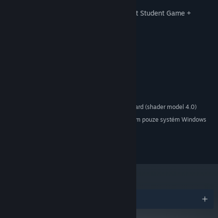
• Play time – approx. 10 minutes
• Independent Games Festival 2017 – Best Student Game +
Honorable Mention for Visual Arts
• Pégase 2020 - Best First Game
Systémové požadavky
MINIMÁLNÍ:
Windows 7 SP1+
OS *:
Supporting SSE2 instructions
PROCESOR:
DX10 compatible graphics card (shader model 4.0)
GRAFICKÁ KARTA:
Od 1. ledna 2024 podporuje klient služby Steam pouze systém Windows
*
10 a novější.
(c) Opal Games - Un Pas Fragile Team, 2019
Ocenění