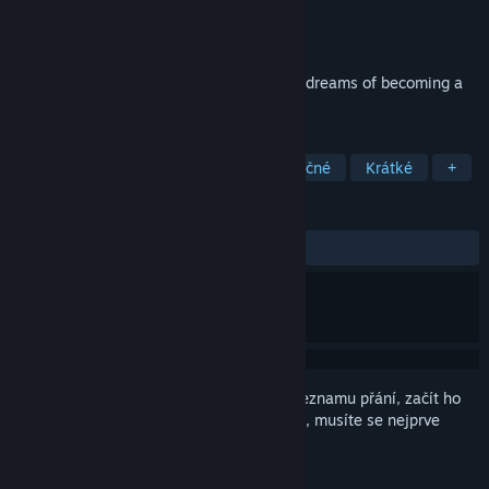
Vývojář
Un Pas Fragile Team
Vydavatel
Opal Games
Vydání
24. čvn. 2019
Follow the journey of Camille, a frog who dreams of becoming a
ballet dancer!
ZNAČKY
Nezávislé
Dobrodružné
Nenáročné
Krátké
+
RECENZE
VŠECHNY:
Velmi kladné
(90 % z 186)
Abyste si mohli tento produkt přidat do seznamu přání, začít ho
sledovat nebo ho zařadit mezi ignorované, musíte se nejprve
přihlásit
.