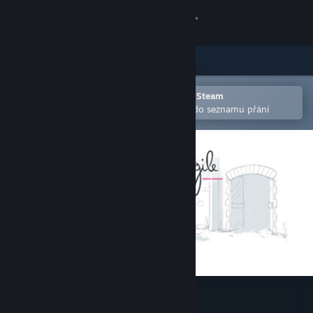
Přihlásit se
Obchod
Komunita
Otevřete v mobilní aplikaci služby Steam
Pro snazší zakoupení nebo přidání do seznamu přání
Informace
Podpora
Změnit jazyk
Mobilní aplikace služby Steam
Desktopová verze stránky
Un Pas Fragile