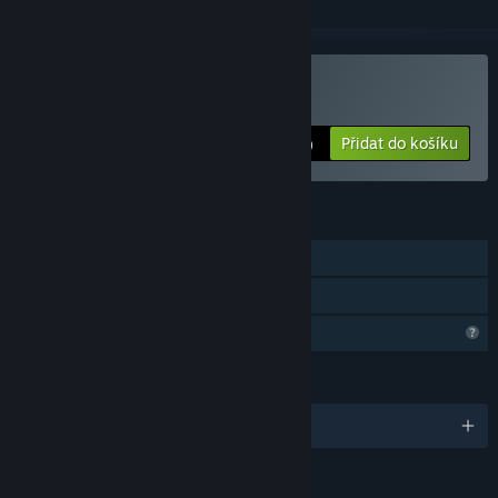
Zakoupit Un Pas Fragile
Přidat do košíku
$1.99
FUNKCE
Režim pro jednoho hráče
Sdílení v rodině
Omezené komunitní funkce
JAZYKY
Čeština a další (28)