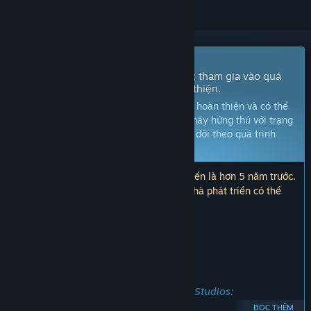
Trò chơi truy cập sớm
Truy cập và bắt đầu chơi ngay lập tức; tham gia vào quá
trình phát triển khi trò chơi dần hoàn thiện.
Chú ý:
Trò chơi trong Truy cập sớm chưa hoàn thiện và có thể
sẽ có sự thay đổi. Nếu bạn không cảm thấy hứng thú với trạng
thái hiện tại của trò chơi, hãy kiên nhẫn dõi theo quá trình
phát triển của trò chơi.
Tìm hiểu thêm
Lưu ý: Cập nhật lần cuối bởi nhà phát triển là hơn 5 năm trước.
Thông tin và thời gian mô tả ở đây bởi nhà phát triển có thể
không còn đúng với hiện tại.
ĐIỀU NHÀ PHÁT TRIỂN MUỐN NÓI:
Tại sao Truy cập sớm?
“EDIT on the 08/09/21.
Official statement regarding Orthrus Studios:
ĐỌC THÊM