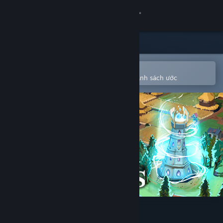
Đăng nhập
Cửa hàng
Cộng đồng
Mở bằng ứng dụng Steam di động
Để dễ dàng mua hoặc thêm vào danh sách ước
Thông tin
Hỗ trợ
Thay đổi ngôn ngữ
Cài ứng dụng Steam di động
Xem web cho desktop
Distant Kingdoms