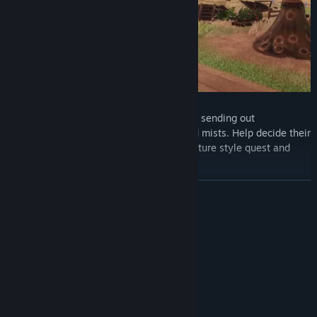
Explore a new world filled with secrets, sending out
adventuring parties into the unexplored mists. Help decide their
fate through a choose-your-own-adventure style quest and
event system.
Deal with troublesome creatures, from Dragons to Imps,
ĐỌC THÊM
Wraiths and Trolls and venture into deep, dark and curious
dungeons spread across the map.
Yêu cầu hệ thống
TỐI THIỂU:
Yêu cầu vi xử lý và hệ điều hành đều chạy 64-bit
Windows 10 64-bit
HĐH:
Quad-core
BỘ XỬ LÝ:
4 GB RAM
BỘ NHỚ: