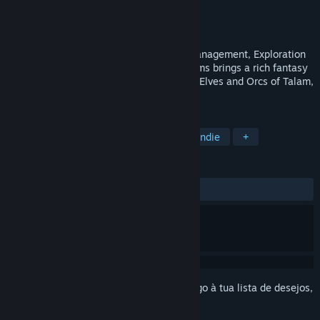
Developer
Orthrus Studios
Editora
Orthrus Studios
Lançamento:
5 mai. 2021
A unique blend of City Building, Social Management, Exploration
and Adventure gameplay, Distant Kingdoms brings a rich fantasy
world to life. Help the Humans, Dwarves, Elves and Orcs of Talam,
begin anew in the fabled land of Ineron.
MARCADORES
Gestão de Cidades
Simulação
Indie
+
ANÁLISES
DESDE O INÍCIO:
Neutras
(42% de 258)
Inicia a sessão
para adicionares este artigo à tua lista de desejos,
segui-lo ou ignorá-lo.