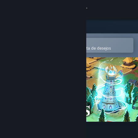
Iniciar sessão
Loja
Comunidade
Abre na app Steam Mobile
Para comprares ou adicionares à lista de desejos
Sobre
Apoio
Alterar idioma
Instala a app móvel do Steam
Ver versão para computadores
Distant Kingdoms