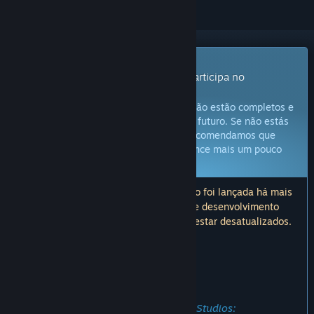
Produto com Acesso Antecipado
Obtém já acesso e começa a jogar; participa no
desenvolvimento deste jogo.
Atenção:
Jogos de Acesso Antecipado não estão completos e
não é garantido que sejam alterados no futuro. Se não estás
confiante neste jogo no estado atual, recomendamos que
esperes até que o desenvolvimento avance mais um pouco
Fica a saber mais
Atenção: a última atualização deste jogo foi lançada há mais
de 5 anos. As informações e o roteiro de desenvolvimento
descritos aqui pelos developers podem estar desatualizados.
O QUE OS CRIADORES DO JOGO TÊM A DIZER:
Porquê Acesso Antecipado?
"EDIT on the 08/09/21.
Official statement regarding Orthrus Studios: