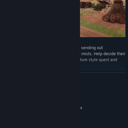
Explore a new world filled with secrets, sending out
adventuring parties into the unexplored mists. Help decide their
fate through a choose-your-own-adventure style quest and
event system.
Deal with troublesome creatures, from Dragons to Imps,
VER MAIS
Wraiths and Trolls and venture into deep, dark and curious
dungeons spread across the map.
Requisitos do Sistema
MÍNIMOS:
Requer um sistema operativo e processador de 64
bits
Windows 10 64-bit
SISTEMA OPERATIVO:
Quad-core
PROCESSADOR: