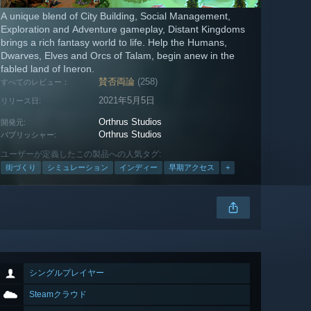
A unique blend of City Building, Social Management,
Exploration and Adventure gameplay, Distant Kingdoms
brings a rich fantasy world to life. Help the Humans,
Dwarves, Elves and Orcs of Talam, begin anew in the
fabled land of Ineron.
賛否両論
(258)
すべてのレビュー：
2021年5月5日
リリース日:
Orthrus Studios
開発元:
Orthrus Studios
パブリッシャー:
ユーザーが定義したこの製品への人気タグ:
街づくり
シミュレーション
インディー
早期アクセス
+
シングルプレイヤー
Steamクラウド