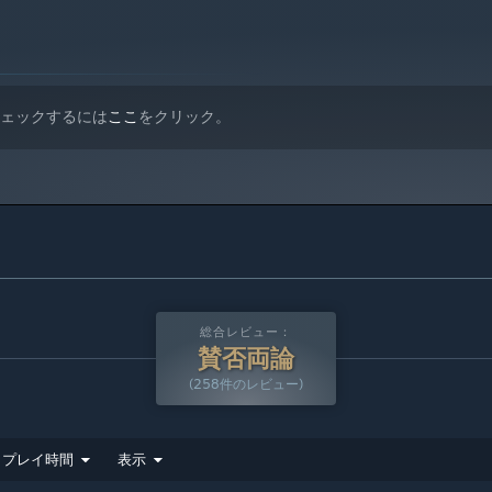
 of production lines, as they move through the social strata
er across multiple maps and scenarios in a future grand
チェックするには
ここ
をクリック。
総合レビュー：
賛否両論
(258件のレビュー)
プレイ時間
表示