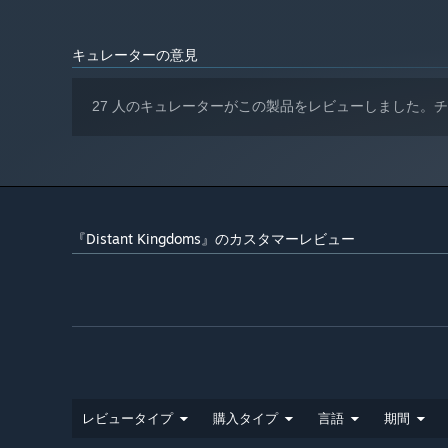
Provide for your population’s needs through a deep web
TBC
サウンドカード:
from peasant to noble, catering to each race’s desires.
キュレーターの意見
Help the humans, dwarves, elves and orcs come togeth
campaign to save civilisation from apocalyptic ruin.
27 人のキュレーターがこの製品をレビューしました。
『Distant Kingdoms』のカスタマーレビュー
レビュータイプ
購入タイプ
言語
期間