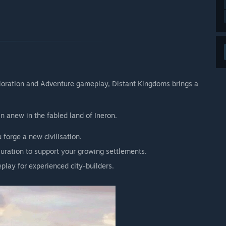
予定ですか？
 year, with regular feature updates scheduled during this
ty feedback throughout.”
ンの違いは？
 hope you’ll enjoy, something that delights our community
f ideas we want to include in a full release (as well as
ploration and Adventure gameplay, Distant Kingdoms brings a
magic!
 anew in the fabled land of Ineron.
 forge a new civilisation.
uration to support your growing settlements.
t a player can get hours of entertainment from, a solid
lay for experienced city-builders.
our of the races within the game (Humans, Orcs, Dwarves and
nt maps, with 40 unique goods and associated production
ngs to construct.”
ますか？
elease, to reflect the additional content that will be