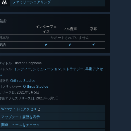
ファミリーシェアリング
言語
:
インターフェ
フル音声
字幕
イス
日本語
サポートされていません
英語
✔
✔
✔
Distant Kingdoms
タイトル:
インディー
シミュレーション
ストラテジー
早期アクセ
,
,
,
ジャンル:
ス
Orthrus Studios
開発元:
Orthrus Studios
パブリッシャー:
2021年5月5日
リリース日:
2021年5月5日
早期アクセスリリース日:
Webサイトにアクセス
アップデート履歴を表示
関連ニュースをチェック