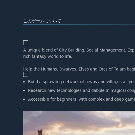
大体どのくらいの期間このゲームを早期アクセスにする
“We anticipate that the Early Access will last for one
time, driven by our own plans and shaped by communi
このゲームについて
早期アクセスバージョンと計画されているフルバージョ
“With Early Access, we’re releasing an experience we
and provides a taste of what’s to come. We have a lot o
considering our player feedback) such as:
A full Campaign Story Mode in the world of Ineron
A unique blend of City Building, Social Management, Ex
Fully-fledged Modding support
rich fantasy world to life.
Additional maps, models, productions, monsters & 
Quality, polish and balancing
Help the Humans, Dwarves, Elves and Orcs of Talam begin
More music and sound implementation
And we’re of course eager to hear what you think!”
Build a sprawling network of towns and villages as you
早期アクセスバージョンの現状はどうなっていますか？
Research new technologies and dabble in magical conj
“Our approach to Early Access is to put out a game tha
Accessible for beginners, with complex and deep gamep
foundation to build on. You will be able to play all f
Elves), discover a range of encounters on two differe
chains implemented, and more than 60 types of buildi
早期アクセス期間中と期間後ではゲームの価格は変わり
“Yes, we will raise the price proportionally upon Full R