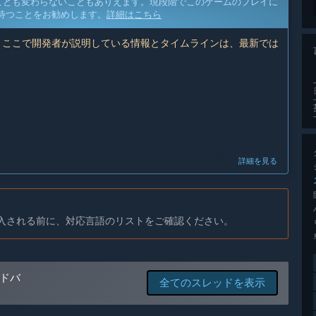
ことも変わらないこともありえます。現段階でこのゲームのプレイに
待つことをお勧めします。
詳細はこちら
 ここで開発者が説明している情報とタイムラインは、最新では
詳細を見る
入される前に、対応言語のリストをご確認ください。
n Distant Kingdoms for three years, we have watched it
 share with you. Feedback is an incredibly important part
tegy game players ourselves, we know that community
ant and love. By sharing our journey with passionate
ドバ
ns, we will make our game better and more rewarding than
全てのスレッドを表示