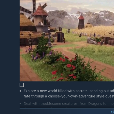
implemented.”
コミュニティは開発プロセスにどのように関わることが
“We already have a great group of people over on our 
Our developers interact regularly there, showing off
feedback. There's also a handy suggestions/bug report
gameplay).
We plan on using community polls to help decide what
prototype and potentially incorporate!
You can see what we have planned for our first couple 
Explore a new world filled with secrets, sending out ad
fate through a choose-your-own-adventure style ques
Deal with troublesome creatures, from Dragons to Imps
dungeons spread across the map.