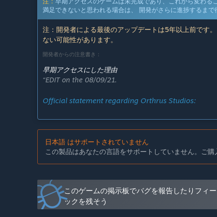
注：
早期アクセスのゲームは未完成であり、これから変わる
満足できないと思われる場合は、 開発がさらに進捗するまで
注：開発者による最後のアップデートは5年以上前です。
ない可能性があります。
開発者からの注意書き：
早期アクセスにした理由
“EDIT on the 08/09/21.
Official statement regarding Orthrus Studios:
日本語 はサポートされていません
-----
この製品はあなたの言語をサポートしていません。ご購
We value your feedback. After passionately working o
grow, change and become an experience we’re eager to
of our development process, and as city-builder/stra
feedback can help shape the game to be what we all w
このゲームの掲示板でバグを報告したりフィー
players, collecting feedback and listening to opinio
ックを残そう
going it alone!”