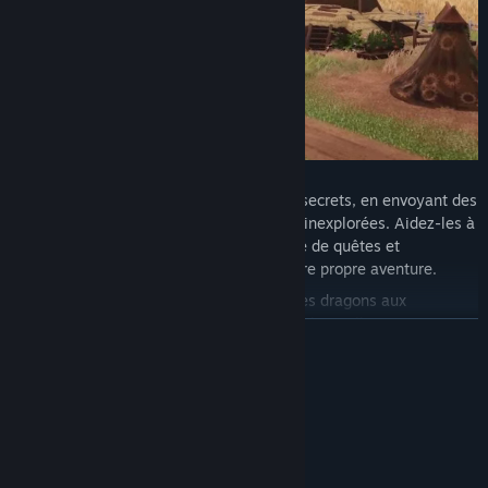
updates in the Early Access timeline. »
Explorez un nouveau monde rempli de secrets, en envoyant des
groupes d'aventuriers dans les brumes inexplorées. Aidez-les à
décider de leur sort grâce à un système de quêtes et
d'événements de style « choisissez votre propre aventure.
Traitez avec des créatures gênantes, des dragons aux
diablotins, en passant par les esprits et les trolls, et aventurez-
EN SAVOIR PLUS
vous dans des donjons profonds, sombres et étranges
disséminés sur la carte.
Configuration requise
MINIMALE :
Système d'exploitation et processeur 64 bits
nécessaires