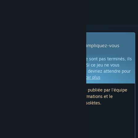
le suivre ou l'ignorer
Jeu en accès anticipé
Commencez à jouer dès à présent et impliquez-vous
pendant son développement.
Remarque :
les jeux en accès anticipé ne sont pas terminés, ils
peuvent changer de façon significative. Si ce jeu ne vous
intéresse pas dans son état actuel, vous devriez attendre pour
voir s'il se développe davantage.
En savoir plus
Remarque : la dernière mise à jour a été publiée par l'équipe
de développement il y a 5 ans. Les informations et le
calendrier présentés ici peuvent être obsolètes.
CE QUE L'ÉQUIPE DE DÉVELOPPEMENT A À DIRE :
Pourquoi choisir l'accès anticipé ?
« EDIT on the 08/09/21.