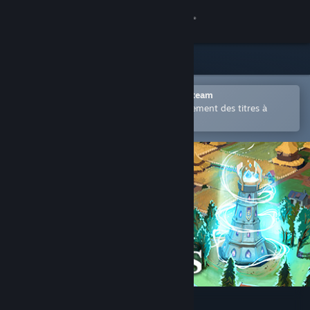
Se connecter
Magasin
Communauté
Ouvrir dans l'application mobile Steam
Permet d'acheter ou d'ajouter facilement des titres à
votre liste de souhaits.
À propos
Support
Changer la langue
Télécharger l'application mobile Steam
Voir version ordi. du site
Distant Kingdoms