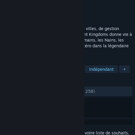
Développement
Orthrus Studios
Édition
Orthrus Studios
Sorti le
5 mai 2021
Mélange unique de jeu de construction de villes, de gestion
sociale, d'exploration et d'aventure, Distant Kingdoms donne vie à
un riche monde fantastique. Aidez les Humains, les Nains, les
Elfes et les Orques de Talam à repartir à zéro dans la légendaire
terre d'Ineron.
TAGS
Construction de villes
Simulation
Indépendant
+
ÉVALUATIONS
DEPUIS LE DÉBUT :
moyennes
(42 % sur 258)
Connectez-vous
pour ajouter cet article à votre liste de souhaits,