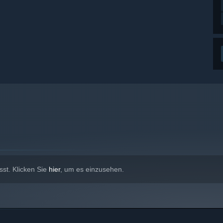
sst. Klicken Sie
hier
, um es einzusehen.