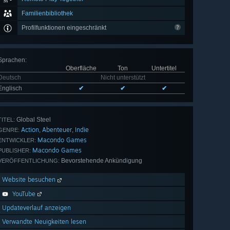
Familienbibliothek
Profilfunktionen eingeschränkt
Sprachen
:
Oberfläche
Ton
Untertitel
Deutsch
Nicht unterstützt
Englisch
✔
✔
✔
Global Steel
TITEL:
Action
Abenteuer
Indie
,
,
GENRE:
Macondo Games
ENTWICKLER:
Macondo Games
PUBLISHER:
Bevorstehende Ankündigung
VERÖFFENTLICHUNG:
Website besuchen
YouTube
Updateverlauf anzeigen
Verwandte Neuigkeiten lesen