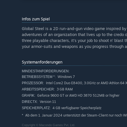
Infos zum Spiel
Global Steel is a 2D run-and-gun video game inspired by
adventures of an organization that lives up to the credo 
three playable characters, it’s your job to shoot n’ blas
your armor-suits and weapons as you progress through an
Systemanforderungen
MINDESTANFORDERUNGEN:
Windows 7
BETRIEBSSYSTEM *:
Intel Core2 Duo E8400, 3.0GHz or AMD Athlon 64 
PROZESSOR:
3 GB RAM
ARBEITSSPEICHER:
Geforce 9600 GT or AMD HD 3870 512MB or higher
GRAFIK:
Version 11
DIRECTX:
4 GB verfügbarer Speicherplatz
SPEICHERPLATZ:
Ab dem 1. Januar 2024 unterstützt der Steam-Client nur noch W
*
Copyright © Macondo Games Pvt. Ltd.