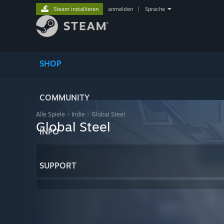
Steam installieren
anmelden
|
Sprache
SHOP
COMMUNITY
Alle Spiele
>
Indie
>
Global Steel
Global Steel
INFO
SUPPORT