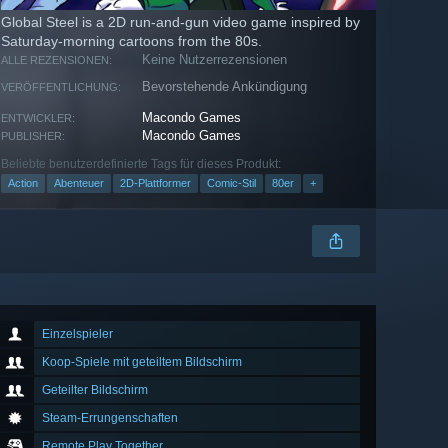
Global Steel is a 2D run-and-gun video game inspired by
Saturday-morning cartoons from the 80s.
Keine Nutzerrezensionen
ALLE REZENSIONEN:
Bevorstehende Ankündigung
VERÖFFENTLICHUNG:
Macondo Games
ENTWICKLER:
Macondo Games
PUBLISHER:
Beliebte benutzerdefinierte Tags für dieses Produkt:
Action
Abenteuer
2D-Plattformer
Comic-Stil
80er
+
Einzelspieler
Koop-Spiele mit geteiltem Bildschirm
Geteilter Bildschirm
Steam-Errungenschaften
Remote Play Together