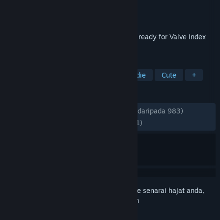
Pembangun
Valve
Dikeluarkan
30 Apr, 2019
Test your PC to determine whether you're ready for Valve Index
VR.
TAG
VR
Utilities
Free to Play
Indie
Cute
+
ULASAN
SEPANJANG MASA:
Sangat Positif
(89% daripada 983)
TERKINI:
Sangat Positif
(81% daripada 11)
Daftar masuk
untuk menambah item ini ke senarai hajat anda,
ikuti atau tandakannya sebagai diabaikan