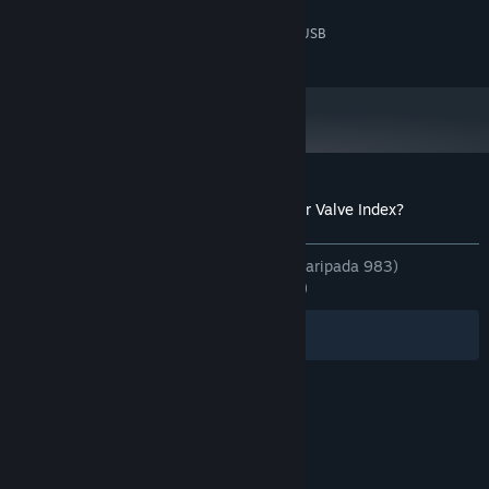
Available USB (3.0+) Port
NOTA TAMBAHAN:
Required for Headset Pass-Through Camera & USB
Port Support
Ulasan pelanggan untuk Are you ready for Valve Index?
Tentang ulasan pengguna
Pilihan anda
SEPANJANG MASA:
Sangat Positif
(89% daripada 983)
TERKINI:
Sangat Positif
(81% daripada 11)
Penapis
Bahasa Anda
© Valve Corporation. Hak cipta terpelihara. Semua
tanda dagangan ialah hak milik pemilik masing-
masing di AS dan negara-negara lain.
Dasar Privasi
|
Perundangan
|
Accessibility
|
Perjanjian