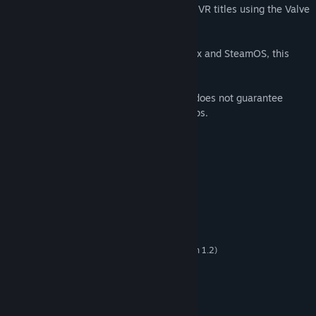
against our System Requirements to play VR titles using the Valve
Index Headset.
Note that while Valve Index supports Linux and SteamOS, this
application currently does not.
The
Are You Ready for Valve Index?
app does not guarantee
compatibility with all-in-one PCs or laptops.
Keperluan Sistem
MINIMUM:
Windows 10
OS:
Dual Core with Hyper-Threading
PEMPROSES:
NVIDIA 970, AMD RX480
GRAFIK:
Sambungan Internet jalur lebar
RANGKAIAN:
Available DisplayPort (Version 1.2)
NOTA TAMBAHAN:
and USB (2.0+) Port Required
DICADANGKAN:
Quad Core +
PEMPROSES:
NVIDIA 1070 or better
GRAFIK: