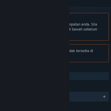
Bahasa Bahasa Melayu tidak disokong
Produk ini tidak menyokong bahasa tempatan anda. Sila
semak senarai bahasa yang disokong di bawah sebelum
membuat pembelian
Notis:
Are you ready for Valve Index? tidak tersedia di
gedung Steam lagi.
CIRI
Perkongsian Keluarga
BAHASA
15 bahasa yang disokong