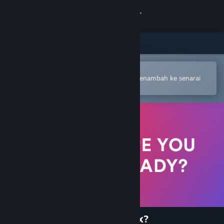
Sign in
Gedung
Komuniti
Buka dalam Steam Mobile App
Untuk membuat pembelian atau menambah ke senarai
hajat anda dengan mudah
Tentang
Sokongan
Ubah bahasa
Dapatkan Steam Mobile App
Lihat laman web desktop
Are you ready for Valve Index?