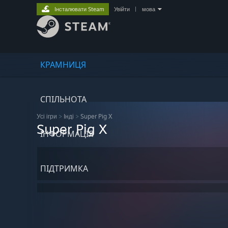
Інсталювати Steam
Увійти
|
мова
КРАМНИЦЯ
СПІЛЬНОТА
Усі ігри
>
Інді
>
Super Pig X
Super Pig X
ІНФОРМАЦІЯ
ПІДТРИМКА