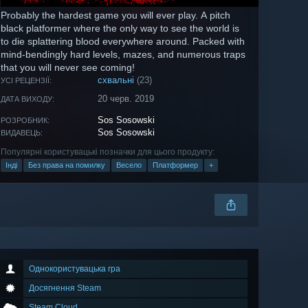
Probably the hardest game you will ever play. A pitch
black platformer where the only way to see the world is
to die splattering blood everywhere around. Packed with
mind-bendingly hard levels, mazes, and numerous traps
that you will never see coming!
схвальні
(23)
УСІ РЕЦЕНЗІЇ:
20 черв. 2019
ДАТА ВИХОДУ:
Sos Sosowski
РОЗРОБНИК:
Sos Sosowski
ВИДАВЕЦЬ:
Популярні користувацькі позначки для цього продукту:
Інді
Без права на помилку
Весело
Платформер
+
Однокористувацька гра
Досягнення Steam
Steam Cloud