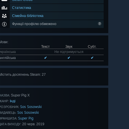
Статистика
Сімейна бібліотека
Функції профілю обмежено
Мови
:
Текст
Звук
Субт.
українська
Не підтримується
англійська
✔
✔
✔
Містить досягнень Steam: 27
Оглянути
всі 27
Super Pig X
НАЗВА:
Інді
ЖАНР:
Sos Sosowski
РОЗРОБНИК:
Sos Sosowski
ВИДАВЕЦЬ:
Super Pig
ФРАНШИЗА:
20 черв. 2019
ДАТА ВИХОДУ: