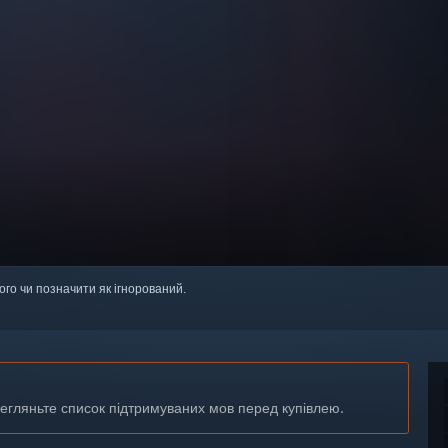
ого чи позначити як ігнорований.
регляньте список підтримуваних мов перед купівлею.