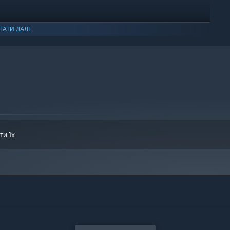
ТАТИ ДАЛІ
ws 10 чи новіші версії цієї ОС.
ти їх
.