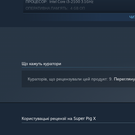
Intel Core i3-2100 3.1GHz
ПРОЦЕСОР:
4 GB ОП
ОПЕРАТИВНА ПАМ’ЯТЬ:
Intel HD Graphics 3000
ВІДЕОКАРТА:
ЧИ
версії 11
DIRECTX:
100 MB доступного місця
МІСЦЕ НА ДИСКУ:
DirectX Compatible Soundcard
ЗВУКОВА КАРТА:
З 1 січня 2024 року клієнт Steam буде підтримувати лише Windo
*
Що кажуть куратори
Кураторів, що рецензували цей продукт: 9.
Перегляну
Користувацькі рецензії на Super Pig X