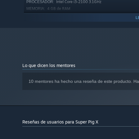
Intel Core i3-2100 3.1GHz
PROCESADOR:
4 GB de RAM
MEMORIA:
Intel HD Graphics 3000
GRÁFICOS:
L
Versión 11
DIRECTX:
100 MB de espacio disponible
ALMACENAMIENTO:
DirectX Compatible Soundcard
TARJETA DE SONIDO:
A partir del 1 de enero de 2024, el cliente de Steam solo será c
*
Lo que dicen los mentores
10 mentores ha hecho una reseña de este producto. Ha
Reseñas de usuarios para Super Pig X