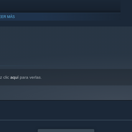
EER MÁS
ompatible con Windows 10 y versiones posteriores.
z clic
aquí
para verlas.