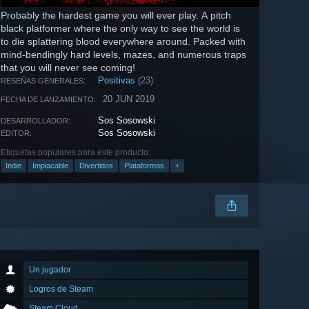
Probably the hardest game you will ever play. A pitch
black platformer where the only way to see the world is
to die splattering blood everywhere around. Packed with
mind-bendingly hard levels, mazes, and numerous traps
that you will never see coming!
Positivas
(23)
RESEÑAS GENERALES:
20 JUN 2019
FECHA DE LANZAMIENTO:
Sos Sosowski
DESARROLLADOR:
Sos Sosowski
EDITOR:
Etiquetas populares para este producto:
Indie
Implacable
Divertidos
Plataformas
+
Un jugador
Logros de Steam
Steam Cloud