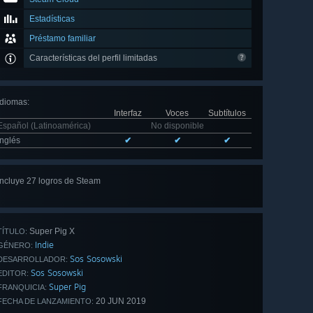
Estadísticas
Préstamo familiar
Características del perfil limitadas
Idiomas
:
Interfaz
Voces
Subtítulos
Español (Latinoamérica)
No disponible
Inglés
✔
✔
✔
Incluye 27 logros de Steam
Ver
los 27
Super Pig X
TÍTULO:
Indie
GÉNERO:
Sos Sosowski
DESARROLLADOR:
Sos Sosowski
EDITOR:
Super Pig
FRANQUICIA:
20 JUN 2019
FECHA DE LANZAMIENTO: