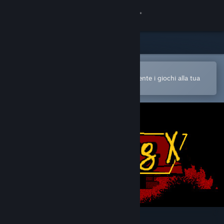
Accedi
Negozio
Comunità
Apri nell'app mobile di Steam
Per acquistare o aggiungere facilmente i giochi alla tua
Lista dei desideri
Informazioni
Assistenza
Cambia la lingua
Ottieni l'app mobile di Steam
Visualizza il sito web per desktop
Super Pig X