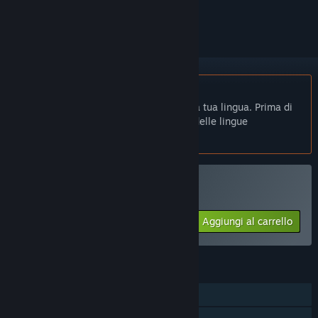
per ignorarlo.
Non disponibile in Italiano
Questo prodotto non è disponibile nella tua lingua. Prima di
effettuare l'acquisto, controlla la lista delle lingue
disponibili.
Acquista Super Pig X
Aggiungi al carrello
$5.99
FUNZIONALITÀ
Giocatore singolo