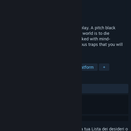
Sviluppatore
Sos Sosowski
Editore
Sos Sosowski
Rilasciato
20 giu 2019
Probably the hardest game you will ever play. A pitch black
platformer where the only way to see the world is to die
splattering blood everywhere around. Packed with mind-
bendingly hard levels, mazes, and numerous traps that you will
never see coming!
ETICHETTE
Indie
Spietati
Divertenti
Platform
+
RECENSIONI
DI SEMPRE:
Positive
(91% di 23)
Accedi
per aggiungere questo articolo alla tua Lista dei desideri o