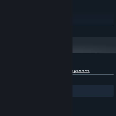
CONSIGLIATI:
Windows 10
SISTEMA OPERATIVO:
Intel Core i3-2100 3.1GHz
PROCESSORE:
4 GB di RAM
MEMORIA:
Intel HD Graphics 3000
SCHEDA VIDEO:
CONTINUA
Versione 11
DIRECTX:
100 MB di spazio disponibile
ARCHIVIAZIONE:
DirectX Compatible Soundcard
SCHEDA AUDIO:
A partire dal 1° gennaio 2024, il client di Steam supporta solo Windows 10
*
e versioni successive.
Recensioni dei giocatori per Super Pig X
Informazioni sulle recensioni degli utenti
Le tue preferenze
DI SEMPRE:
Positive
(91% di 23)
Filtri
Le tue lingue