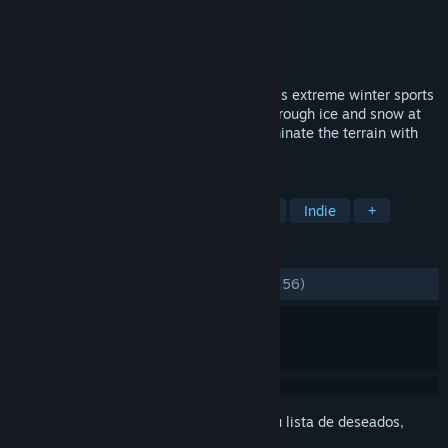
Desarrollador
RainSoft
Editor
RainSoft
Lanzado el
16 DIC 2020
Master the mountain from 14,000 ft in this extreme winter sports
VR game. Ski, snowboard and wingsuit through ice and snow at
crushing velocity. Race the clock and dominate the terrain with
speed and skill.
ETIQUETAS
Deportes
Simulación
Carreras
Indie
+
RESEÑAS
DESDE EL PRINCIPIO:
Variadas
(69 % de 56)
Inicia sesión
para añadir este artículo a tu lista de deseados,
seguirlo o marcarlo como ignorado.