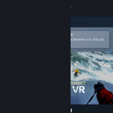
Iniciar sesión
Tienda
Comunidad
Abrir en la aplicación Steam Mobile
para comprar o añadir contenido fácilmente a tu lista de
deseados
Acerca de
Soporte
Cambiar idioma
Descargar Steam Mobile
Ver versión clásica
Terje Haakonsen's Powder VR