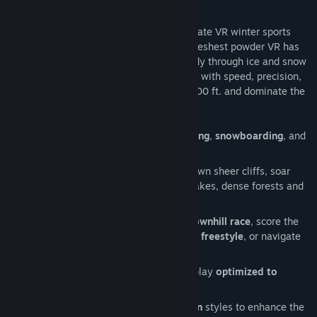
can possibly make in VR.»
Terje Haakonsen's Powder VR is the ultimate VR winter sports
game. Put on your headset and ride the freshest powder VR has
to offer. Pick your line and your method, fly through ice and snow
at crushing velocity. Face every challenge with speed, precision,
and skill- master the mountain from 14,000 ft. and dominate the
rugged terrain.
Hit the slopes and choose between
skiing
,
snowboarding
, and
wingsuiting
your way to the finish!
Fight the clock and the terrain- drop down sheer cliffs, soar
over glaciers, and slide across frozen lakes, dense forests and
abandoned towns.
Obliterate every speed record in the
downhill race
, score the
highest points with the sickest tricks in
freestyle
, or navigate
the perfect line in
slalom
.
Adjustable comfort settings and gameplay
optimized to
reduce VR motion sickness
.
Choose between
arcade
and
simulation
styles to enhance the