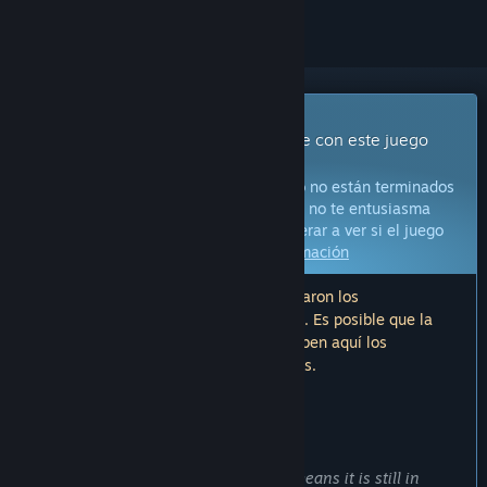
Juego con acceso anticipado
Obtén acceso inmediato e involúcrate con este juego
mientras se desarrolla.
Aviso:
Los juegos con acceso anticipado no están terminados
y pueden o no cambiar más adelante. Si no te entusiasma
jugar en su estado actual, deberías esperar a ver si el juego
avanza más en su desarrollo.
Más información
Nota: La última actualización que realizaron los
desarrolladores fue hace más de 3 años. Es posible que la
información y el cronograma que describen aquí los
desarrolladores ya no estén actualizados.
LO QUE DICEN LOS DESARROLLADORES:
¿Por qué ofreces acceso anticipado?
«
BEFORE YOU BUY
THPVR is an Early Access title which means it is still in