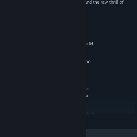
feeling of shredding the mountainside and the raw thrill of
catching big air.
Requisitos del sistema
MÍNIMO:
Requiere un procesador y un sistema operativo de 64
bits
Windows 7, 8, 10
SO *:
Intel Core i5-4570 / AMD FX 8300
PROCESADOR:
16 GB de RAM
MEMORIA:
Geforce GTX 1060
GRÁFICOS:
Versión 11
DIRECTX:
10 GB de espacio disponible
ALMACENAMIENTO:
SteamVR. Standing or
COMPATIBILIDAD CON RV:
Room Scale
RECOMENDADO:
Requiere un procesador y un sistema operativo de 64
LEER MÁS
bits
Windows 7, 8, 10
SO *:
Intel Core i7-4790 / AMD RYZEN 7
PROCESADOR: