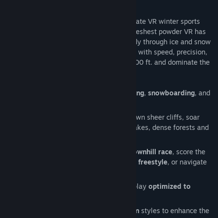
can possibly make in VR.”
Terje Haakonsen's Powder VR is the ultimate VR winter sports
game. Put on your headset and ride the freshest powder VR has
to offer. Pick your line and your method, fly through ice and snow
at crushing velocity. Face every challenge with speed, precision,
and skill- master the mountain from 14,000 ft. and dominate the
rugged terrain.
Hit the slopes and choose between
skiing
,
snowboarding
, and
wingsuiting
your way to the finish!
Fight the clock and the terrain- drop down sheer cliffs, soar
over glaciers, and slide across frozen lakes, dense forests and
abandoned towns.
Obliterate every speed record in the
downhill race
, score the
highest points with the sickest tricks in
freestyle
, or navigate
the perfect line in
slalom
.
Adjustable comfort settings and gameplay
optimized to
reduce VR motion sickness
.
Choose between
arcade
and
simulation
styles to enhance the