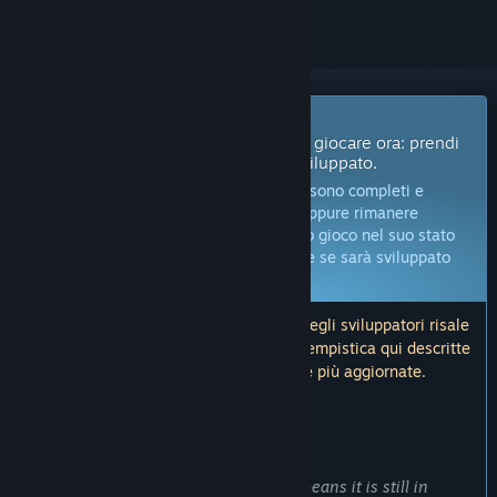
Gioco in accesso anticipato
Ottieni l'accesso immediato e inizia a giocare ora: prendi
parte a questo gioco mentre viene sviluppato.
Nota:
i giochi in accesso anticipato non sono completi e
potrebbero subire modifiche in futuro, oppure rimanere
incompleti. Se non vuoi giocare a questo gioco nel suo stato
attuale, ti conviene aspettare per vedere se sarà sviluppato
ulteriormente.
Altre informazioni
Nota: l'ultimo aggiornamento da parte degli sviluppatori risale
a più di 3 anni fa. Le informazioni e la tempistica qui descritte
dagli sviluppatori potrebbero non essere più aggiornate.
COSA DICONO GLI SVILUPPATORI:
Perché l'accesso anticipato?
“
BEFORE YOU BUY
THPVR is an Early Access title which means it is still in