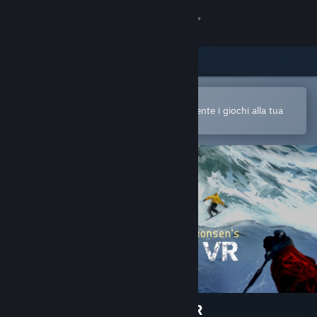
Accedi
Negozio
Comunità
Apri nell'app mobile di Steam
Per acquistare o aggiungere facilmente i giochi alla tua
Lista dei desideri
Informazioni
Assistenza
Cambia la lingua
Ottieni l'app mobile di Steam
Visualizza il sito web per desktop
Terje Haakonsen's Powder VR