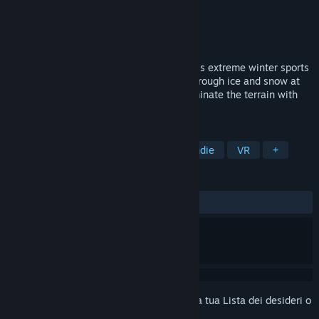
Sviluppatore
RainSoft
Editore
RainSoft
Rilasciato
16 dic 2020
Master the mountain from 14,000 ft in this extreme winter sports
VR game. Ski, snowboard and wingsuit through ice and snow at
crushing velocity. Race the clock and dominate the terrain with
speed and skill.
ETICHETTE
Sport
Simulazione
Corse
Indie
VR
+
RECENSIONI
DI SEMPRE:
Nella media
(69% di 56)
Accedi
per aggiungere questo articolo alla tua Lista dei desideri o
per ignorarlo.