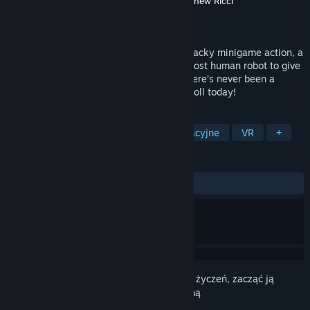
Producent
Brett Moody
,
Keanan Pucci
,
Matthew Ricci
Wydawca
Affinity Studios LLC
Wydano
1 kwietnia 2019
Real Al’s Humanity Academy combines wacky minigame action, a
bizarre sense of humor, and the world’s most human robot to give
you a VR party game unlike any other. There’s never been a
better time to learn how to be human. Enroll today!
TAGI
Free to Play
Niezależne
Rekreacyjne
VR
+
RECENZJE
W OGÓLE:
Pozytywne
(90% z 33)
Zaloguj się
, aby dodać tę pozycję do listy życzeń, zacząć ją
obserwować lub oznaczyć jako ignorowaną