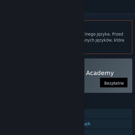
Polski język nie jest obsługiwany
Ten produkt nie obsługuje twojego lokalnego języka. Przed
zakupem zapoznaj się z listą obsługiwanych języków, która
znajduje się poniżej.
Tylko VR
Graj w Real Al's Humanity Academy
Bezpłatne
FUNKCJE
Jednoosobowa
Obsługa kontrolerów śledzących ruch
Tylko VR