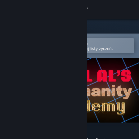
Zaloguj się
Sklep
Społeczność
Otwórz w aplikacji mobilnej Steam,
aby łatwo kupić lub dodać do swojej listy życzeń.
Informacje
Wsparcie
Zmień język
Pobierz aplikację mobilną Steam
Wersja przeglądarkowa
Real Al's Humanity Academy