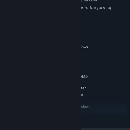
The game contains very mild adult humor in the form of
innuendo.
Wymagania systemowe
KONFIGURACJA MINIMALNA:
Windows 7 SP1, Windows
SYSTEM OPERACYJNY *:
8.1 or later, Windows 10
Intel Core i5-4590/AMD FX 8350
PROCESOR:
equivalent or better
4 GB RAM
PAMIĘĆ:
NVIDIA GeForce GTX 970, AMD
KARTA GRAFICZNA:
Radeon R9 290 equivalent or better
310 MB dostępnej przestrzeni
MIEJSCE NA DYSKU:
SteamVR. Standing or Room Scale
OBSŁUGA VR:
KONFIGURACJA ZALECANA:
Windows 7 SP1, Windows
SYSTEM OPERACYJNY *:
8.1 or later, Windows 10
Intel Core i5-4590/AMD FX 8350
ROZWIŃ
PROCESOR:
equivalent or better
4 GB RAM