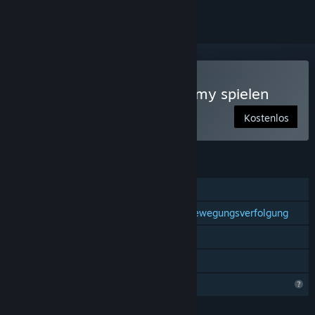
Nur VR
Real Al's Humanity Academy spielen
Kostenlos
FUNKTIONEN
Einzelspieler
Unterstützung für Controller mit Bewegungsverfolgung
Nur VR
Familienbibliothek
Profilfunktionen eingeschränkt