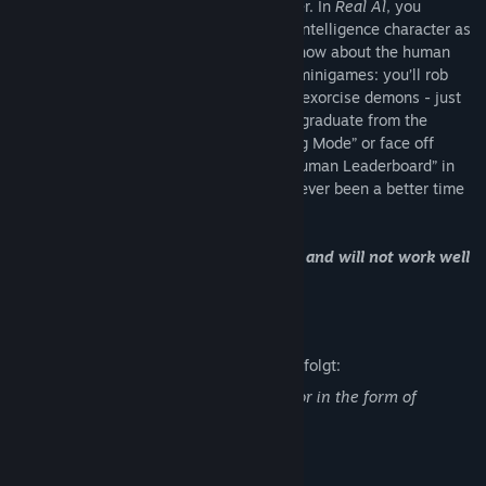
give you a VR party game unlike any other. In
Real Al
, you
became a student of the titular Artificial Intelligence character as
he teaches you everything you need to know about the human
condition through a series of ten second minigames: you’ll rob
houses, bounce eggs, meet puppets, and exorcise demons - just
like a normal human! You can attempt to graduate from the
Academy by entering the “Human Training Mode” or face off
against your friends for a place on the “Human Leaderboard” in
the unlockable “Endless Mode.” There’s never been a better time
to learn how to be human. Enroll today!
This game is built only for the HTC Vive and will not work well
with any other VR headset.
Beschreibung nicht jugendfreier Inhalte
Der Entwickler beschreibt die Inhalte wie folgt:
The game contains very mild adult humor in the form of
innuendo.