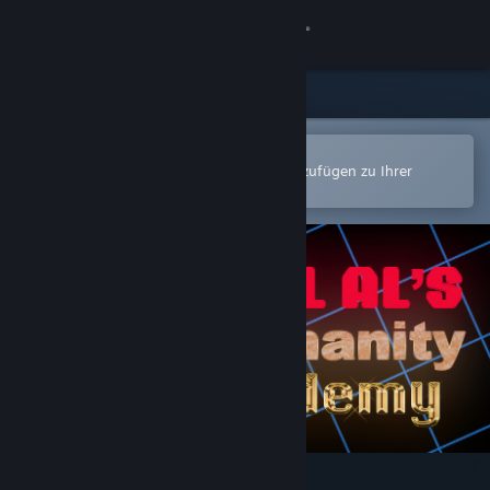
Anmelden
Shop
Community
In der Steam-Mobile-App öffnen
Zum einfachen Kauf oder zum Hinzufügen zu Ihrer
Wunschliste.
Info
Support
Sprache ändern
Steam-Mobile-App herunterladen
Desktopversion anzeigen
Real Al's Humanity Academy