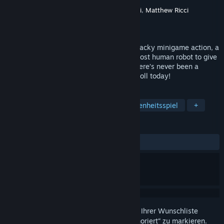
Entwickler
Brett Moody
,
Keanan Pucci
,
Matthew Ricci
Publisher
Affinity Studios LLC
Veröffentlichung
1. Apr. 2019
Real Al’s Humanity Academy combines wacky minigame action, a
bizarre sense of humor, and the world’s most human robot to give
you a VR party game unlike any other. There’s never been a
better time to learn how to be human. Enroll today!
TAGS
Kostenlos spielbar
Indie
Gelegenheitsspiel
+
REZENSIONEN
KEIN ZEITLIMIT:
Positiv
(90 % von 33)
Melden Sie sich an
, um dieses Produkt zu Ihrer Wunschliste
hinzuzufügen, zu abonnieren oder als „Ignoriert“ zu markieren.