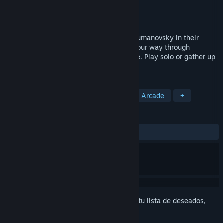
Desarrollador
EskemaGames
Editor
EskemaGames
Lanzado el
29 MAY 2019
Stop the Dictatorship forces of General Rumanovsky in their
attempt to control a mortal virus, make your way through
different missions in this top down arcade. Play solo or gather up
to 4 friends to play local co-op
ETIQUETAS
Acción
Indie
Con controles
Arcade
+
RESEÑAS
SIEMPRE:
3 reseñas de usuarios
()
Inicia sesión
para agregar este artículo a tu lista de deseados,
seguirlo o marcarlo como ignorado.