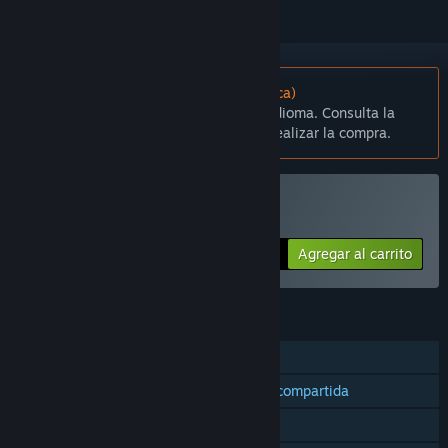
No disponible en Español (Latinoamérica)
Este artículo no está disponible en tu idioma. Consulta la
lista de idiomas disponibles antes de realizar la compra.
Comprar Delta Squad
Agregar al carrito
$2.99
CARACTERÍSTICAS
Un jugador
Cooperativos en pantalla dividida/compartida
Pantalla dividida/compartida