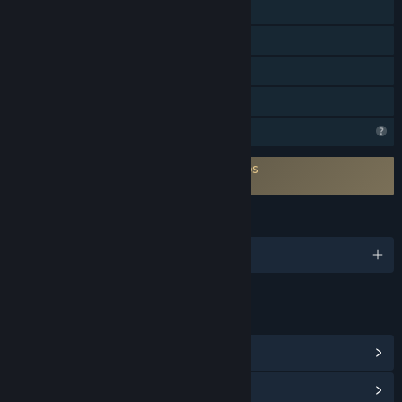
Logros de Steam
Steam Cloud
Remote Play Together
Préstamo familiar
Características del perfil limitadas
Es necesario aceptar un ALUF de terceros
Delta Squad EULA
IDIOMAS
7 idiomas disponibles
ENLACES E INFORMACIÓN
Ver logros de Steam
(14)
Ver centro de contenido