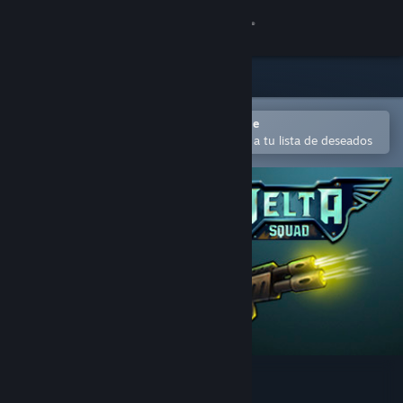
Iniciar sesión
Tienda
Comunidad
Abrir en la aplicación Steam Mobile
Para comprar o agregar fácilmente a tu lista de deseados
Acerca de
Soporte
Cambiar idioma
Obtener la aplicación de Steam Mobile
Ver versión clásica
Delta Squad