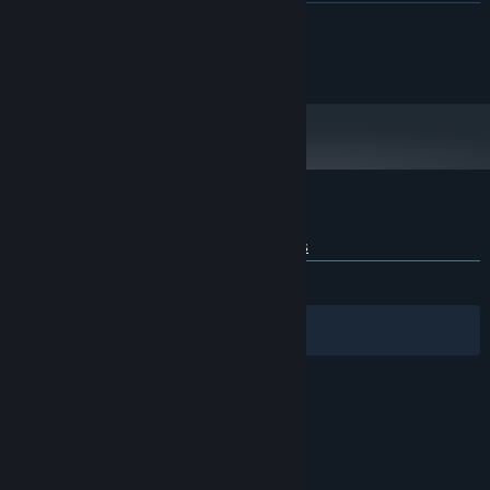
RECOMENDADO:
LEER MÁS
Requiere un procesador y un sistema operativo de 64
bits
@ EskemaGames 2019 All rights reserved.
X64
PROCESADOR:
Reseñas de usuarios para Delta Squad
Sobre las reseñas de usuarios
Tus preferencias
SIEMPRE:
3 reseñas de usuarios
()
Filtros
Tus idiomas
© Valve Corporation. Todos los derechos reservados.
Todas las marcas registradas pertenecen a sus
respectivos dueños en EE. UU. y otros países.
Política de Privacidad
|
Información legal
|
Accesibilidad
|
Acuerdo de Suscriptor a Steam
|