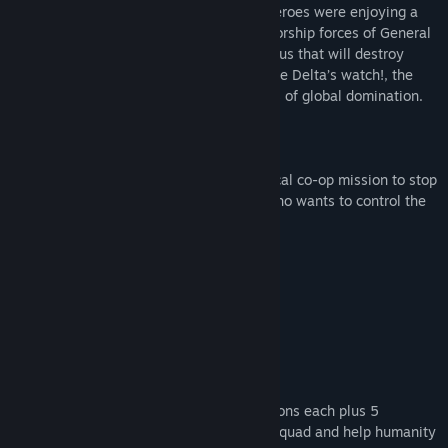
After the alien invasion in FullBlast our heroes were enjoying a
break, but fun never lasts, and the Dictatorship forces of General
Rumanovsky wants to control a mortal virus that will destroy
humanity, and that won’t happen under the Delta’s watch!, the
squad is here to stop Rumanovsky’s plans of global domination.
Play solo or gather up to 4 friends in a local co-op mission to stop
the Dictatorship forces of Rumanovsky who wants to control the
earth.
The game features 5 levels with 10 missions each plus 5
sublevels, do you want to join the Delta Squad and help humanity