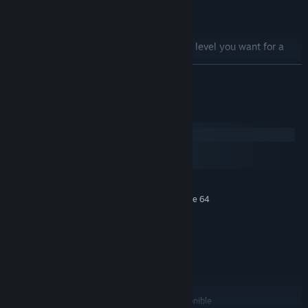
once more?
-Gorgeous 3D graphics
-Story campaign with 5 levels or play any level you want for a
quick game!
LEER MÁS
-Survival mode
-Play solo or gather up to 4 players in local co-op mode
-Ambient soundtrack
Requisitos del sistema
-Achievements
Windows
macOS
SteamOS + Linux
MÍNIMO:
Requiere un procesador y un sistema operativo de 64
bits
7
SO:
64 bits
PROCESADOR:
2048 MB de RAM
MEMORIA:
Geforce 700
GRÁFICOS:
Versión 9.0c
DIRECTX:
1000 MB de espacio disponible
ALMACENAMIENTO: