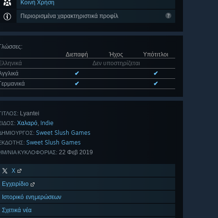
Κοινή Χρήση
Περιορισμένα χαρακτηριστικά προφίλ
Γλώσσες
:
Διεπαφή
Ήχος
Υπότιτλοι
Ελληνικά
Δεν υποστηρίζεται
Αγγλικά
✔
✔
Γερμανικά
✔
✔
Lyantei
ΤΊΤΛΟΣ:
Χαλαρό
Indie
,
ΕΊΔΟΣ:
Sweet Slush Games
ΔΗΜΙΟΥΡΓΌΣ:
Sweet Slush Games
ΕΚΔΌΤΗΣ:
22 Φεβ 2019
ΗΜ/ΝΊΑ ΚΥΚΛΟΦΟΡΊΑΣ:
X
Εγχειρίδιο
Ιστορικό ενημερώσεων
Σχετικά νέα