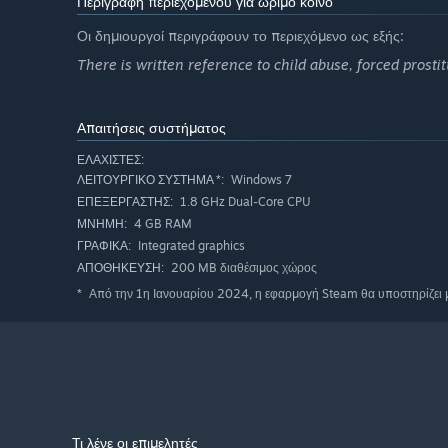
Περιγραφή περιεχομένου για ώριμο κοινό
Οι δημιουργοί περιγράφουν το περιεχόμενο ως εξής:
There is written reference to child abuse, forced prosti
Απαιτήσεις συστήματος
ΕΛΆΧΙΣΤΕΣ:
Windows 7
ΛΕΙΤΟΥΡΓΙΚΌ ΣΎΣΤΗΜΑ *:
1.8 GHz Dual-Core CPU
ΕΠΕΞΕΡΓΑΣΤΉΣ:
4 GB RAM
ΜΝΉΜΗ:
Integrated graphics
ΓΡΑΦΙΚΆ:
200 MB διαθέσιμος χώρος
ΑΠΟΘΉΚΕΥΣΗ:
Από την 1η Ιανουαρίου 2024, η εφαρμογή Steam θα υποστηρίζει μ
*
Τι λένε οι επιμελητές