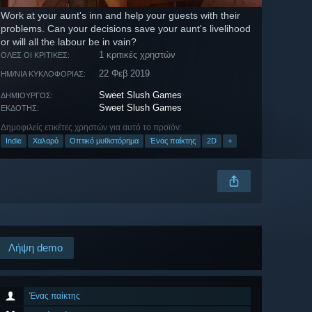
Work at your aunt's inn and help your guests with their
problems. Can your decisions save your aunt's livelihood
or will all the labour be in vain?
1 κριτικές χρηστών
ΌΛΕΣ ΟΙ ΚΡΙΤΙΚΈΣ:
22 Φεβ 2019
ΗΜ/ΝΊΑ ΚΥΚΛΟΦΟΡΊΑΣ:
Sweet Slush Games
ΔΗΜΙΟΥΡΓΌΣ:
Sweet Slush Games
ΕΚΔΌΤΗΣ:
Δημοφιλείς ετικέτες χρηστών για αυτό το προϊόν:
Indie
Χαλαρό
Οπτικό μυθιστόρημα
Ένας παίκτης
2D
+
Λήψη demo
Ένας παίκτης