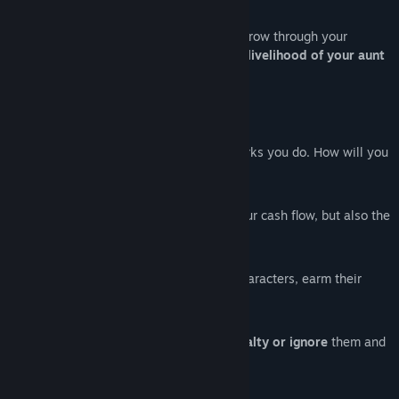
Which
secrets
will you reveal? Will you grow through your
experience
? Will you be able to save the
livelihood of your aunt
or
will all the trouble be in vain
?
Features
Help at the tavern and decide what works you do. How will you
save
it?
Make decisions that
affect
not only your cash flow, but also the
story itself
Meet, besides your aunt, 6 different characters, earm their
trust and learn their
secrets
Help other people and ensure their
loyalty or ignore
them and
go about your work