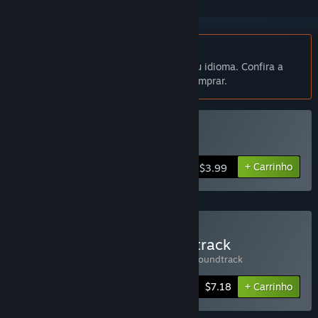
Indisponível em Português (Brasil)
Este produto não está disponível no seu idioma. Confira a
lista de idiomas oferecidos antes de comprar.
Comprar Lyantei
+ Carrinho
$3.99
Comprar Lyantei + Soundtrack
Inclui 2 itens:
Lyantei
,
Lyantei - Original Soundtrack
-10%
Informações do conjunto
$7.18
+ Carrinho