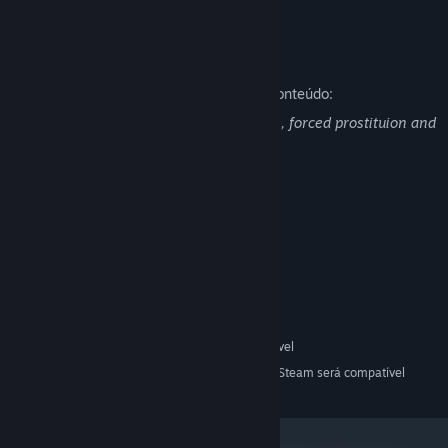
2 Endings with 20+
variations
Descrição do conteúdo adulto
Descrição dos desenvolvedores sobre o conteúdo:
There is written reference to child abuse, forced prostituion and
death.
Requisitos de sistema
MÍNIMOS:
Windows 7
SO *:
1.8 GHz Dual-Core CPU
PROCESSADOR:
4 GB de RAM
MEMÓRIA:
Integrated graphics
PLACA DE VÍDEO:
200 MB de espaço disponível
ARMAZENAMENTO:
A partir do dia 1º de janeiro de 2024, o cliente Steam será compatível
*
apenas com o Windows 10 ou posterior.