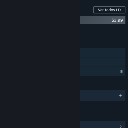
Conteúdo para este jogo
Ver todos
(1)
Lyantei - Original Soundtrack
$3.99
Adicionar todos ao carrinho
$3.99
RECURSOS
Um jogador
Compartilhamento em família
Recursos de perfil limitados
IDIOMAS
2 idiomas disponíveis
LINKS E INFORMAÇÕES
Ver Central da Comunidade