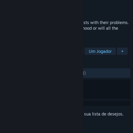
Desenvolvedor
Sweet Slush Games
Distribuidora
Sweet Slush Games
Lançado:
22/fev./2019
Work at your aunt's inn and help your guests with their problems.
Can your decisions save your aunt's livelihood or will all the
labour be in vain?
MARCADORES
Indie
Casual
Romance Visual
Um Jogador
+
ANÁLISES
DESDE O INÍCIO:
1 análises de usuários
()
Inicie a sessão
para adicionar este item à sua lista de desejos,
segui-lo ou ignorá-lo