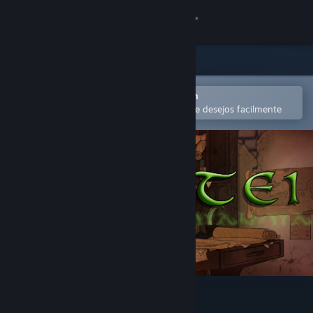
Iniciar sessão
Loja
Comunidade
Abra no aplicativo móvel do Steam
para comprar ou adicionar à lista de desejos facilmente
Sobre
Suporte
Alterar idioma
Baixe o aplicativo móvel do Steam
Ver versão para computadores
Lyantei