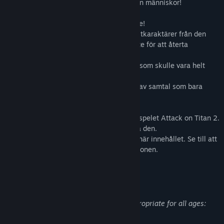
Upplev både strider mot titaner och mellan människor!
■Nytt läge tillagt: Territory Recovery Mode!
I det här spelläget bjuder du in dina favoritkaraktärer från den
ursprungliga berättelsen till ditt regemente för att återta
territoriet bortom murarna.
Kombinera karaktärer och skapa grupper som skulle vara helt
otänkbara i den riktiga historien!
Stärk banden mellan figurerna och ta del av samtal som bara
finns i spelet.
[Varning] Det här är uppdateringsdata till spelet Attack on Titan 2.
Du måste ha spelet för att kunna använda den.
※Spelet krävs för att kunna använda det här innehållet. Se till att
spelet är uppdaterat till den senaste versionen.
Beskrivning av vuxet innehåll
Utvecklarna beskriver innehållet så här:
This Game may contain content not appropriate for all ages:
Frequent Violence or Gore, Nudity