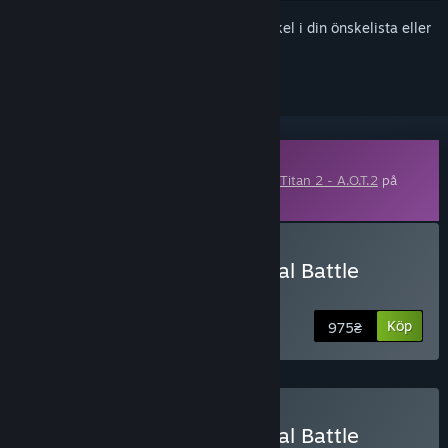
Registrera dig
för att lägga till denna artikel i din önskelista eller
ignorera den.
Nedladdingsbart innehåll
Detta innehåll kräver basspelet
Attack on Titan 2 - A.O.T.2
på
Steam för att kunna spelas.
Köp Attack on Titan 2: Final Battle
Upgrade Pack
Köp
975₴
Köp Attack on Titan 2: Final Battle