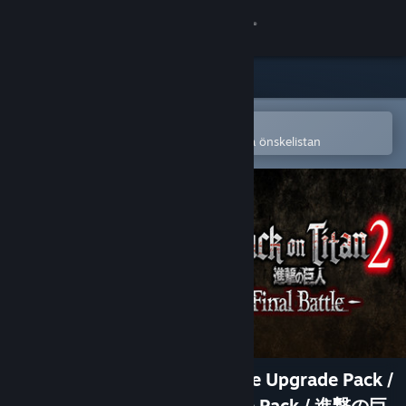
Logga in
Butik
Gemenskap
Öppna i Steams mobilapp
för att enkelt köpa eller lägga till på önskelistan
Om
Support
Byt språk
Skaffa Steams mobilapp
Se skrivbordswebbplats
Attack on Titan 2: Final Battle Upgrade Pack /
A.O.T. 2: Final Battle Upgrade Pack / 進撃の巨