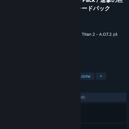
人２ -Final Battle- アップグレードパック
Utvecklare
KOEI TECMO GAMES CO., LTD.
Utgivare
KOEI TECMO GAMES CO., LTD.
Lansering
4 jul, 2019
Detta innehåll kräver basspelet
Attack on Titan 2 - A.O.T.2
på
Steam för att kunna spelas.
TAGGAR
Action
Våldsamt
Splatter
Anime
+
RECENSIONER
GENOM TIDERNA:
Blandade
(69 % av 189)