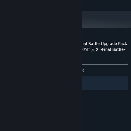
Bredbandsanslutning
NÄTVERK:
30 GB ledigt utrymme
LAGRING:
16bit 5.1ch surround 48KHzWAVE
LJUDKORT:
Kundrecensioner om Attack on Titan 2: Final Battle Upgrade Pack
/ A.O.T. 2: Final Battle Upgrade Pack / 進撃の巨人２ -Final Battle-
アップグレードパック
Om användarrecensioner
Dina preferenser
GENOM TIDERNA:
Blandade
(69 % av 189)
Filter
Dina språk
© Valve Corporation. Alla rättigheter förbehållna.
Alla varumärken tillhör respektive ägare i USA och
andra länder.
Integritetspolicy
|
Juridisk
information
|
Tillgänglighet
|
Steams
abonnentavtal
|
Återbetalningar
|
Cookies