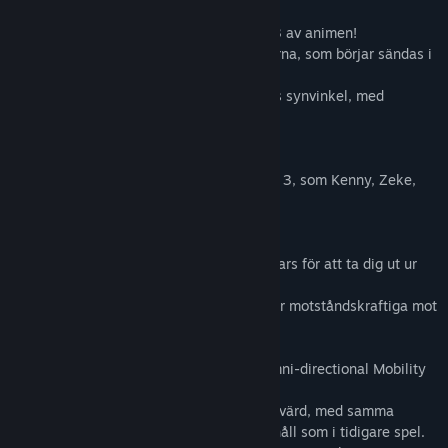
■Innehåller berättelserna från säsong 1–3 av animen!
Detta inkluderar de allra senaste historierna, som börjar sändas i
april 2019 (i Japan).
Upplev berättelsen från andra karaktärers synvinkel, med
situationer tagna från mangan.
■Spelbara karaktärer tillagda!
Karaktärer med betydande roller i säsong 3, som Kenny, Zeke,
Nifa, Floch och Caven, går med i striden!
■Ny utrustning tillagd: Thunder Spear!
Använd de kraftfulla vapnen Thunder Spears för att ta dig ut ur
riktigt jobbiga situationer.
De är särskilt effektiva mot fiender som är motståndskraftiga mot
svärd, som Armored Titan!
■Ny utrustning tillagd: Anti-personnel Omni-directional Mobility
Gear!
Skjut på fiender i stället för att använda svärd, med samma
flexibla rörelsefrihet och action från alla håll som i tidigare spel.