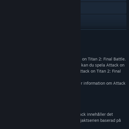
X
YouTube
Bilibili
LÄS MER
Weibo
Obs!
Visa uppdateringshistorik
- Allt från Attack on Titan 2 ingår i Attack on Titan 2: Final Battle.
- Om du redan har köpt Attack on Titan 2 kan du spela Attack on
Läs relaterade nyheter
Titan 2: Final Battle genom att köpa till Attack on Titan 2: Final
Battle Upgrade Pack.
Hitta gemenskapsgrupper
- Besök den officiella webbplatsen för mer information om Attack
on Titan 2: Final Battle.
Titel:
Attack on Titan 2: Final Battle Upgrade Pack / A.O.T. 2:
Final Battle Upgrade Pack / 進撃の巨人２ -Final Battle- アップグ
Om detta material
レードパック
Genre:
Action
Attack on Titan 2: Final Battle Upgrade Pack innehåller det
Utgivningsdatum:
4 jul, 2019
senaste innehållet till den taktiska actionjaktserien baserad på
populära animen Attack on Titan.