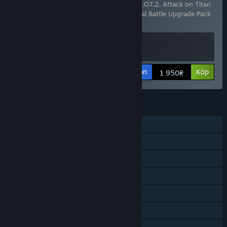
Innehåller 2 artiklar:
Attack on Titan 2 - A.O.T.2
,
Attack on Titan
2: Final Battle Upgrade Pack / A.O.T. 2: Final Battle Upgrade Pack
/ 進撃の巨人２ -Final Battle- ア
…
Visa mer
Visa information
Köp
1 950₴
FUNKTIONER
En spelare
PvP online
Co-op online
Nedladdingsbart innehåll
Steam-prestationer
Steam Cloud