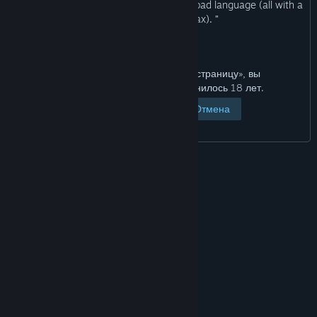
“This game features violence, gore and bad language (all with a
cartoonish design, relax). ”
Нажимая на кнопку «Открыть страницу», вы
подтверждаете, что вам исполнилось 18 лет.
Открыть страницу
Отмена
© Valve Corporation. Все права сохранены. Все
торговые марки являются собственностью
соответствующих владельцев в США и других
странах.
Политика конфиденциальности
|