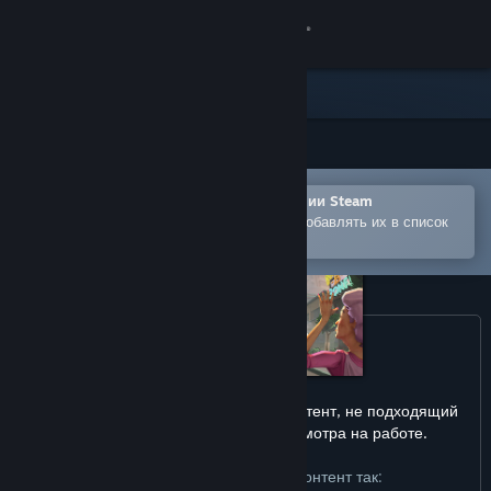
Войти
Магазин
Сообщество
Открыть в мобильном приложении Steam
Информация
Позволяет легко покупать игры и добавлять их в список
желаемого
Поддержка
Изменить язык
Скачать мобильное приложение Steam
Внимание: игра может содержать контент, не подходящий
Полная версия
для всех возрастов или для просмотра на работе.
Разработчики описывают контент так: