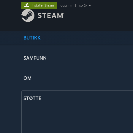
Installer Steam
logg inn
|
språk
BUTIKK
SAMFUNN
OM
STØTTE