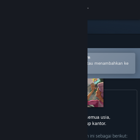
Login
Toko
Komunitas
Buka dengan Aplikasi Seluler Steam
Tentang
Untuk mempermudah pembelian atau menambahkan ke
wishlist-mu
Bantuan
Ubah bahasa
Dapatkan Aplikasi Seluler Steam
game ini tidak cocok untuk semua usia,
Lihat situs web desktop
atau untuk dilihat di lingkup kantor.
Pengembang mendeskripsikan konten ini sebagai berikut: