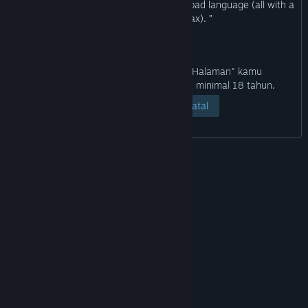
“This game features violence, gore and bad language (all with a
cartoonish design, relax). ”
Dengan mengeklik tombol "Lihat Halaman" kamu
mengonfirmasi bahwa kamu berusia minimal 18 tahun.
Lihat Halaman
Batal
© Valve Corporation. Hak cipta dilindungi Undang-
Undang. Semua merek dagang merupakan hak
pemilik dari negara AS dan negara lainnya.