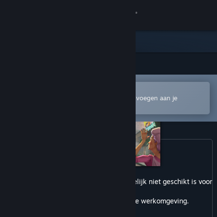
Inloggen
Winkel
Community
In de mobiele Steam-app openen
Over
Om gemakkelijk te kopen of toe te voegen aan je
verlanglijst
Ondersteuning
Taal wijzigen
Download de mobiele Steam-app
Dit product kan inhoud bevatten die mogelijk niet geschikt is voor
Desktopwebsite weergeven
alle leeftijden
of mogelijk niet geschikt is voor de werkomgeving.