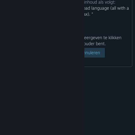
De ontwikkelaars omschrijven de inhoud als volgt:
“This game features violence, gore and bad language (all with a
cartoonish design, relax). ”
Door hieronder op de knop Pagina weergeven te klikken
bevestig je dat je 18 jaar of ouder bent.
Pagina weergeven
Annuleren
© Valve Corporation. Alle rechten voorbehouden.
Alle handelsmerken zijn eigendom van hun