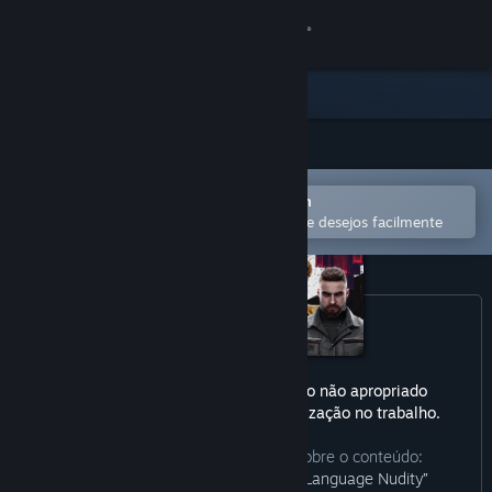
Iniciar sessão
Loja
Comunidade
Abra no aplicativo móvel do Steam
Sobre
para comprar ou adicionar à lista de desejos facilmente
Suporte
Alterar idioma
Baixe o aplicativo móvel do Steam
Este produto pode conter conteúdo não apropriado
para todas as idades ou para visualização no trabalho.
Ver versão para computadores
Descrição dos desenvolvedores sobre o conteúdo:
“Blood and Gore Intense Violence Language Nudity”