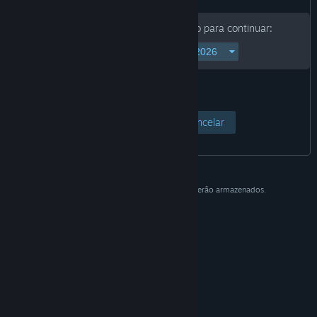
Informe a sua data de nascimento para continuar:
Acessar página
Cancelar
Esses dados são para verificação e não serão armazenados.
© Valve Corporation. Todos os direitos reservados.