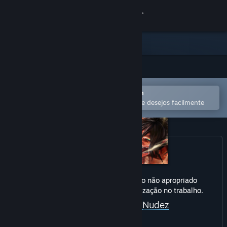
Iniciar sessão
Loja
Comunidade
Abra no aplicativo móvel do Steam
Sobre
para comprar ou adicionar à lista de desejos facilmente
Suporte
Alterar idioma
Baixe o aplicativo móvel do Steam
Este produto pode conter conteúdo não apropriado
para todas as idades ou para visualização no trabalho.
Ver versão para computadores
Violência Detalhada
Nudez