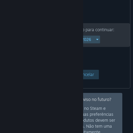
Informe a sua data de nascimento para continuar:
Acessar página
Cancelar
Ei, não quer mais ver esse tipo de aviso no futuro?
Inicie a sessão no Steam e
Iniciar sessão
configure as suas preferências
para que possamos saber quais produtos devem ser
sinalizados ou ocultados na sua loja. Não tem uma
conta?
Cadastre-se
no Steam gratuitamente.