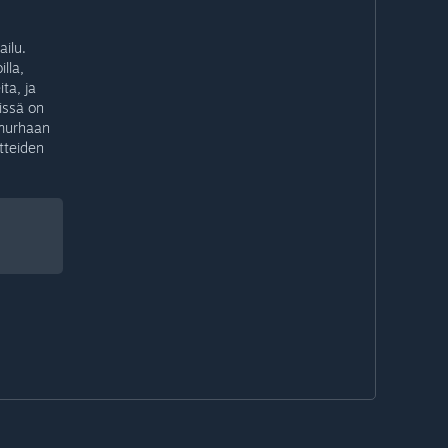
ailu.
illa,
ta, ja
lissä on
semurhaan
tteiden