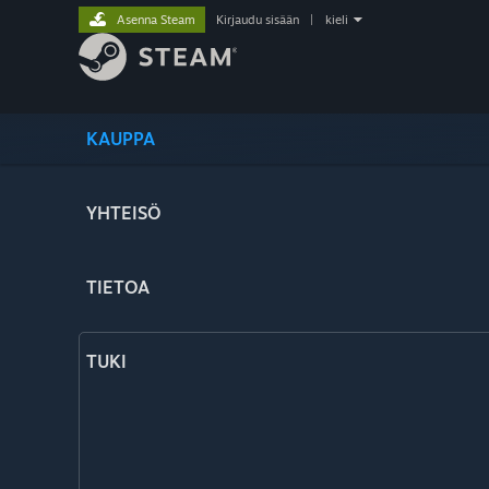
Asenna Steam
Kirjaudu sisään
|
kieli
KAUPPA
YHTEISÖ
TIETOA
TUKI