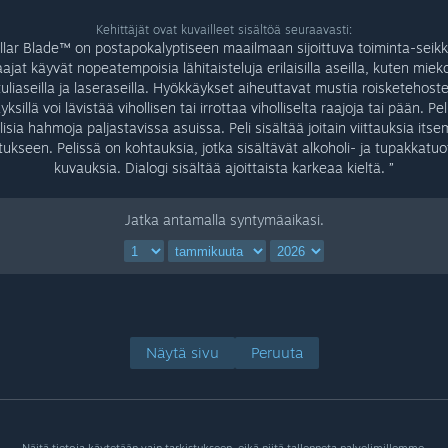
Kehittäjät ovat kuvailleet sisältöä seuraavasti:
llar Blade™ on postapokalyptiseen maailmaan sijoittuva toiminta-seikk
ajat käyvät nopeatempoisia lähitaisteluja erilaisilla aseilla, kuten mieko
uliaseilla ja laseraseilla. Hyökkäykset aiheuttavat mustia roisketehostei
ksillä voi lävistää vihollisen tai irrottaa viholliselta raajoja tai pään. Pe
isia hahmoja paljastavissa asuissa. Peli sisältää joitain viittauksia it
utukseen. Pelissä on kohtauksia, jotka sisältävät alkoholi- ja tupakkatuo
kuvauksia. Dialogi sisältää ajoittaista karkeaa kieltä. ”
Jatka antamalla syntymäaikasi.
Näytä sivu
Peruuta