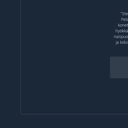
“Ste
Pela
konet
hyökkäy
naispuol
ja kid