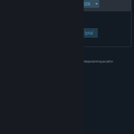
Sayfayı Görüntüle
İptal
Bu bilgi yalnızca doğrulama amaçlıdır ve depolanmayacaktır.
© Valve Corporation. Tüm hakları saklıdır. Tüm ticari
markalar, ABD ve diğer ülkelerde ilgili sahiplerinin
mülkiyetindedir.
Gizlilik Politikası
|
Yasal Bilgi
|
Erişilebilirlik
|
Steam Abonelik Sözleşmesi
|