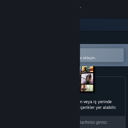
Giriş yap
Mağaza
Topluluk
Steam mobil uygulamasında aç
Hakkında
Kolayca satın alın veya istek listenize ekleyin.
Destek
Dili değiştir
Steam mobil uygulamasını yükle
Bu üründe her yaşa uygun olmayan veya iş yerinde
görüntülenmesi sakıncalı olabilecek içerikler yer alabilir.
Masaüstü internet sitesini görüntüle
Devam etmek için lütfen doğum tarihinizi giriniz: