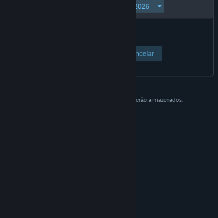
Acessar página
Cancelar
Esses dados são para verificação e não serão armazenados.
© Valve Corporation. Todos os direitos reservados.
Todas as marcas registradas são propriedade dos
seus respectivos donos nos EUA e em outros países.
Política de Privacidade
|
Termos Legais
|
Acessibilidade
|
Acordo de Assinatura do Steam
|