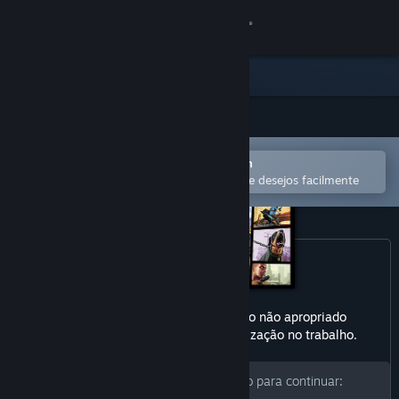
Iniciar sessão
Loja
Comunidade
Abra no aplicativo móvel do Steam
Sobre
para comprar ou adicionar à lista de desejos facilmente
Suporte
Alterar idioma
Baixe o aplicativo móvel do Steam
Este produto pode conter conteúdo não apropriado
para todas as idades ou para visualização no trabalho.
Ver versão para computadores
Informe a sua data de nascimento para continuar: