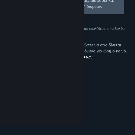
αποκρύπτουμε από το κατάστημά σας. Διαφορετικά,
εγγραφείτε
και συνδεθείτε στο Steam δωρεάν.
Αυτά τα δεδομένα χρησιμοποιούνται μόνο για λόγους επαλήθευσης και δεν θα
αποθηκευτούν.
Οι προτιμήσεις είναι διαμορφωμένες ώστε να σας δίνεται
προειδοποίηση για τέτοιου είδους περιεχόμενο για ώριμο κοινό.
Επεξεργασία προτιμήσεων
© Valve Corporation. Με επιφύλαξη κάθε νόμιμου
δικαιώματος. Όλα τα εμπορικά σήματα είναι ιδιοκτησία
των αντίστοιχων δικαιούχων τους στις ΗΠΑ και σε άλλες
χώρες.
Πολιτική Απορρήτου
|
Νομικά
|
Προσβασιμότητα
|
Συμφωνητικό Συνδρομητή Steam
|
Επιστροφές χρημάτων
|
Cookie