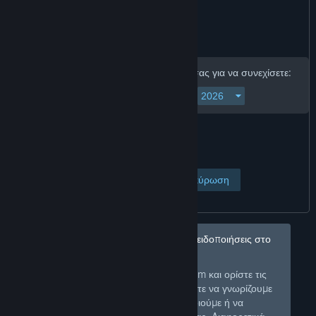
Εισαγάγετε την ημερομηνία γέννησής σας για να συνεχίσετε:
Προβολή σελίδας
Ακύρωση
Δεν θέλετε να λαμβάνετε τέτοιες προειδοποιήσεις στο
μέλλον;
Συνδεθείτε στο Steam και ορίστε τις
Σύνδεση
προτιμήσεις σας ώστε να γνωρίζουμε
για τι είδους προϊόντα να σας ειδοποιούμε ή να