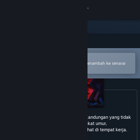
Sign in
Gedung
Komuniti
Buka dalam Steam Mobile App
Tentang
Untuk membuat pembelian atau menambah ke senarai
hajat anda dengan mudah
Sokongan
Ubah bahasa
Dapatkan Steam Mobile App
permainan ini mungkin mengandungi kandungan yang tidak
Lihat laman web desktop
sesuai untuk semua peringkat umur,
atau mungkin tidak sesuai untuk dilihat di tempat kerja.