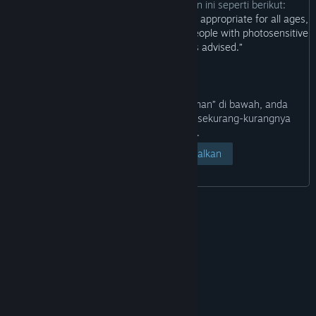
Pembangun menerangkan kandungan ini seperti berikut:
“This video game may contain content not appropriate for all ages,
and may potentially trigger seizures for people with photosensitive
epilepsy. Player discretion is advised.”
Dengan mengklik butang “Lihat Halaman” di bawah, anda
mengesahkan bahawa anda berumur sekurang-kurangnya
lapan belas tahun.
Lihat Halaman
Batalkan