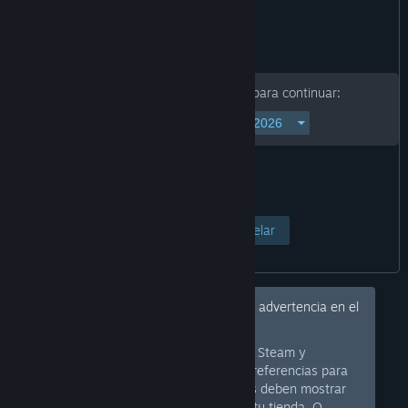
Ingresa tu fecha de nacimiento para continuar:
Ver página
Cancelar
Eh, ¿te gustaría ocultar este tipo de advertencia en el
futuro?
Inicia sesión en Steam y
Iniciar sesión
configura tus preferencias para
que sepamos qué tipo de productos deben mostrar
una advertencia o estar ocultos en tu tienda. O