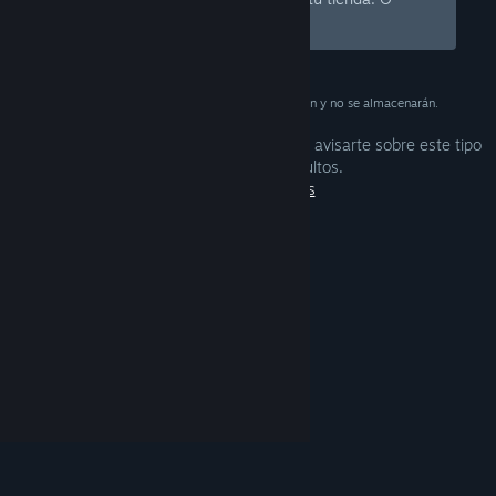
regístrate
y únete gratis a Steam.
Estos datos se utilizan solo como verificación y no se almacenarán.
Tus preferencias están configuradas para avisarte sobre este tipo
de contenido para adultos.
Editar preferencias
© Valve Corporation. Todos los derechos reservados.
Todas las marcas registradas pertenecen a sus
respectivos dueños en EE. UU. y otros países.
Política de Privacidad
|
Información legal
|
Accesibilidad
|
Acuerdo de Suscriptor a Steam
|
Reembolsos
|
Cookies