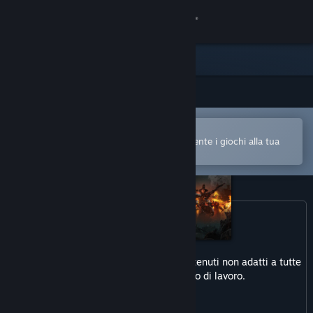
Accedi
Negozio
Comunità
Apri nell'app mobile di Steam
Informazioni
Per acquistare o aggiungere facilmente i giochi alla tua
Lista dei desideri
Assistenza
Cambia la lingua
Ottieni l'app mobile di Steam
Questo prodotto potrebbe includere contenuti non adatti a tutte
Visualizza il sito web per desktop
le età o alla visione sul posto di lavoro.
Sanguinolenti