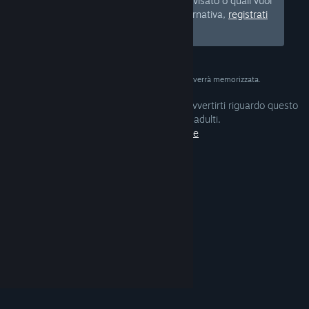
quale tipo di prodotti vuoi essere avvisato o quali vuoi
nascondere dal tuo Negozio. In alternativa,
registrati
gratuitamente a Steam.
La data ha il solo scopo di verifica e non verrà memorizzata.
Le tue preferenze sono configurate per avvertirti riguardo questo
genere di contenuti per adulti.
Modifica preferenze
© Valve Corporation. Tutti i diritti riservati. Tutti i
marchi appartengono ai rispettivi proprietari negli
Stati Uniti e in altri Paesi.
Informativa sulla privacy
|
Informazioni legali
|
Accessibilità
|
Contratto di
sottoscrizione a Steam
|
Rimborsi
|
Cookie