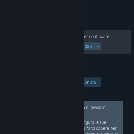
Inserisci la tua data di nascita per continuare:
Accedi alla pagina
Annulla
Ehi, desideri nascondere questo tipo di avvisi in
futuro?
Accedi a Steam e configura le tue
Accedi
preferenze in modo da farci sapere per