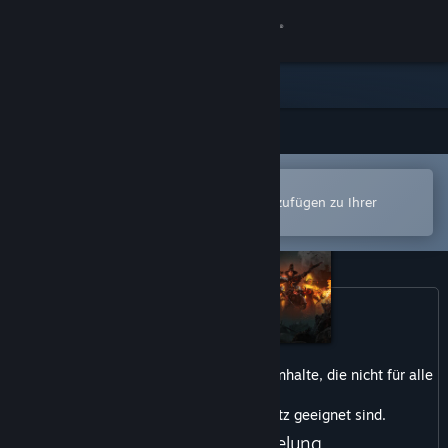
Anmelden
Shop
Community
In der Steam-Mobile-App öffnen
Info
Zum einfachen Kauf oder zum Hinzufügen zu Ihrer
Wunschliste.
Support
Sprache ändern
Steam-Mobile-App herunterladen
Dieses Produkt enthält möglicherweise Inhalte, die nicht für alle
Desktopversion anzeigen
Altersklassen
oder zum Ansehen am Arbeitsplatz geeignet sind.
Blut und Verstümmelung