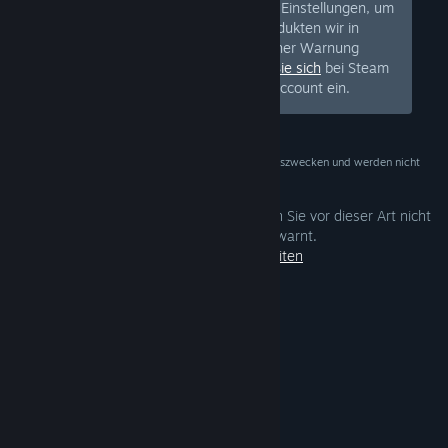
verwalten Sie Ihre Einstellungen, um
uns mitzuteilen, welche Art von Produkten wir in
Ihrem Shop ausblenden oder mit einer Warnung
versehen sollen. Oder
registrieren Sie sich
bei Steam
und richten Sie einen kostenlosen Account ein.
Diese Daten dienen ausschließlich zu Verifizierungszwecken und werden nicht
gespeichert.
Ihren Einstellungen entsprechend werden Sie vor dieser Art nicht
jugendfreier Inhalte gewarnt.
Einstellungen bearbeiten
© Valve Corporation. Alle Rechte vorbehalten. Alle
Marken sind Eigentum ihrer jeweiligen Besitzer in
den USA und anderen Ländern.
Datenschutzrichtlinien
|
Rechtliches
|
Barrierefreiheit
|
Steam-Nutzungsvertrag
|
Rückerstattungen
|
Cookies