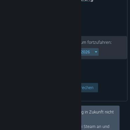
Geben Sie Ihr Geburtsdatum ein, um fortzufahren:
Seite anzeigen
Abbrechen
Hey! Möchten Sie diese Art Warnung in Zukunft nicht
mehr angezeigt bekommen?
Melden Sie sich bei Steam an und
Anmelden