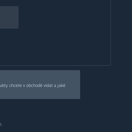
dukty chcete v obchodě vídat a jaké
é.