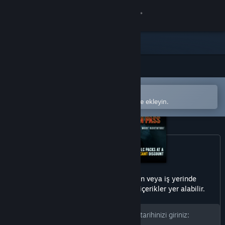
Giriş yap
Mağaza
Topluluk
Steam mobil uygulamasında aç
Hakkında
Kolayca satın alın veya istek listenize ekleyin.
Destek
Dili değiştir
Steam mobil uygulamasını yükle
Bu üründe her yaşa uygun olmayan veya iş yerinde
görüntülenmesi sakıncalı olabilecek içerikler yer alabilir.
Masaüstü internet sitesini görüntüle
Devam etmek için lütfen doğum tarihinizi giriniz: