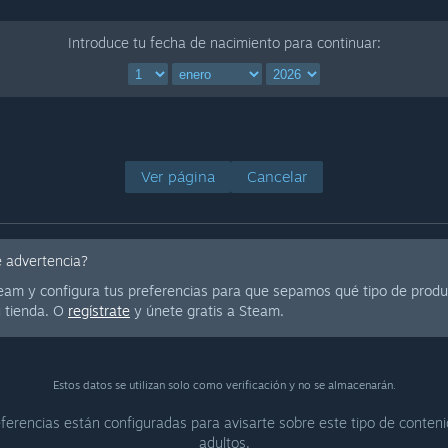
Introduce tu fecha de nacimiento para continuar:
Ver página
Cancelar
de advertencia?
Steam y configura tus preferencias para que sepamos qué tipo de prod
u tienda. O
regístrate
y únete gratis a Steam.
Estos datos se utilizan solo como verificación y no se almacenarán.
ferencias están configuradas para avisarte sobre este tipo de conten
adultos.