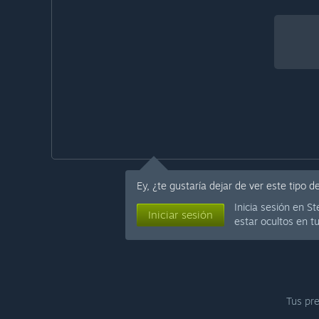
Ey, ¿te gustaría dejar de ver este tipo 
Inicia sesión en 
Iniciar sesión
estar ocultos en t
Tus pre