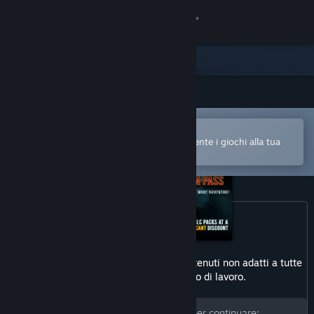
Accedi
Negozio
Comunità
Apri nell'app mobile di Steam
Informazioni
Per acquistare o aggiungere facilmente i giochi alla tua
Lista dei desideri
Assistenza
Cambia la lingua
Ottieni l'app mobile di Steam
Questo prodotto potrebbe includere contenuti non adatti a tutte
Visualizza il sito web per desktop
le età o alla visione sul posto di lavoro.
Inserisci la tua data di nascita per continuare: