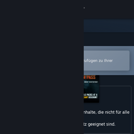
Anmelden
Shop
Community
In der Steam-Mobile-App öffnen
Info
Zum einfachen Kauf oder zum Hinzufügen zu Ihrer
Wunschliste.
Support
Sprache ändern
Steam-Mobile-App herunterladen
Dieses Produkt enthält möglicherweise Inhalte, die nicht für alle
Desktopversion anzeigen
Altersklassen
oder zum Ansehen am Arbeitsplatz geeignet sind.