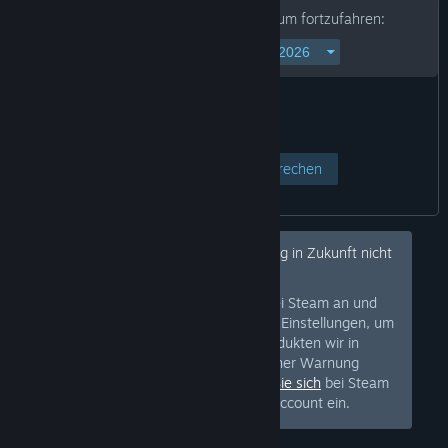
Geben Sie Ihr Geburtsdatum ein, um fortzufahren:
Seite anzeigen
Abbrechen
Hey! Möchten Sie diese Art Warnung in Zukunft nicht
mehr angezeigt bekommen?
Melden Sie sich bei Steam an und
Anmelden
verwalten Sie Ihre Einstellungen, um
uns mitzuteilen, welche Art von Produkten wir in
Ihrem Shop ausblenden oder mit einer Warnung
versehen sollen. Oder
registrieren Sie sich
bei Steam
und richten Sie einen kostenlosen Account ein.