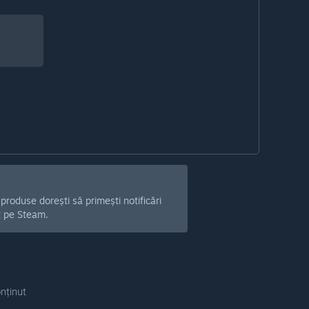
produse dorești să primești notificări
t pe Steam.
onținut