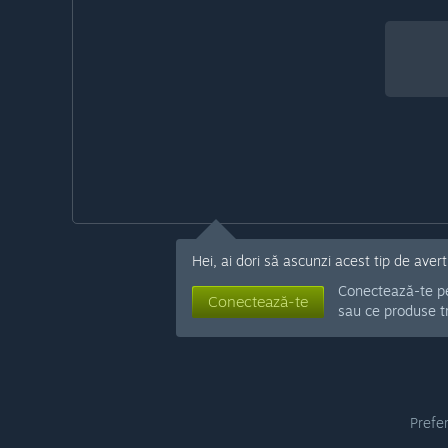
Hei, ai dori să ascunzi acest tip de avert
Conectează-te pe 
Conectează-te
sau ce produse t
Prefer