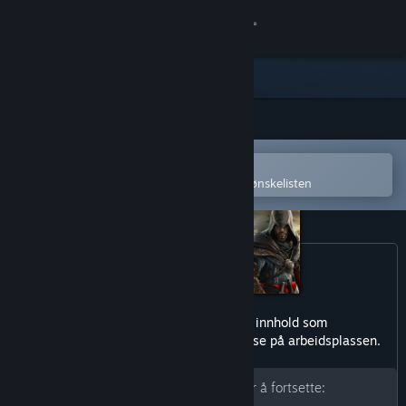
Logg inn
Butikk
Samfunn
Åpne i Steams mobilapp
Om
for å enkelt kjøpe eller legge til på ønskelisten
Kundestøtte
Bytt språk
Skaff deg Steam-appen på mobil
Dette produktet har muligens innhold som
ikke er passende for alle aldre, eller å se på arbeidsplassen.
Vis skrivebordsversjon
Skriv inn fødselsdatoen din for å fortsette: