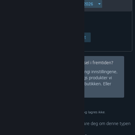
Vis side
Avbryt
Hei, vil du skjule denne typen advarsel i fremtiden?
Logg på Steam og angi innstillingene,
Logg inn
slik at vi vet hva slags produkter vi
skal advare deg mot eller skjule fra butikken. Eller
registrer deg
på Steam helt gratis.
Dataene brukes kun til bekreftelse og lagres ikke.
Innstillingene dine er konfigurert til å advare deg om denne typen
voksent innhold.