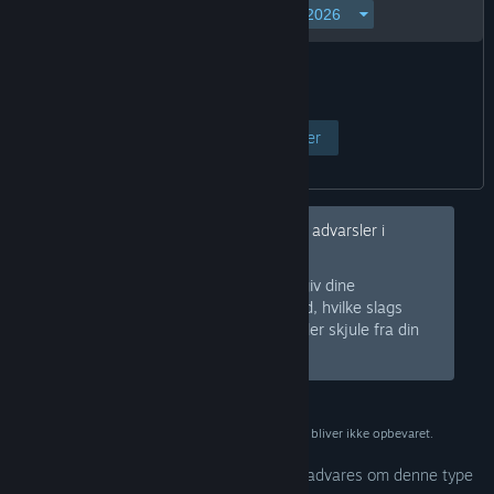
Vis side
Annuller
Hey, vil du gerne skjule denne slags advarsler i
fremtiden?
Log på Steam, og angiv dine
Log på
præferencer, så vi ved, hvilke slags
produkter vi skal advare dig imod eller skjule fra din
butik. Eller
tilmeld dig
Steam gratis.
Disse data tjener kun verifikationsformål og bliver ikke opbevaret.
Dine præferencer er konfigureret, så du advares om denne type